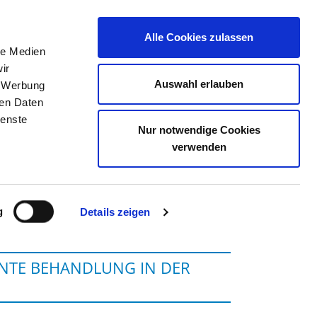
Alle Cookies zulassen
le Medien
TELLENBÖRSE
KONTAKT
IHRE MEINUNG
ir
Auswahl erlauben
, Werbung
ren Daten
ienste
Nur notwendige Cookies
 PEISSENBERG
verwenden
g
Details zeigen
ENTE BEHANDLUNG IN DER