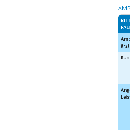
AMB
BIT
ÄLL
Amb
ärzt
Kom
Ang
Leis