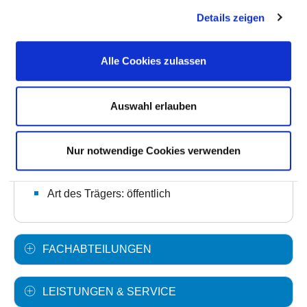
Details zeigen
Anzahl Betten: 163
Anzahl der Fachabteilungen: 5
Alle Cookies zulassen
Vollstationäre Fallzahl: 1.500
Teilstationäre Fallzahl: 175
Auswahl erlauben
Ambulante Fallzahl: 4.835
Nur notwendige Cookies verwenden
Krankenhausträger: Krankenhaus GmbH
Landkreis Weilheim-Schongau
Art des Trägers: öffentlich
FACHABTEILUNGEN
LEISTUNGEN & SERVICE