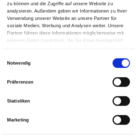
zu können und die Zugriffe auf unsere Website zu
analysieren. Außerdem geben wir Informationen zu Ihrer
Verwendung unserer Website an unsere Partner für
soziale Medien, Werbung und Analysen weiter. Unsere
Partner führen diese Informationen möglicherweise mit
weiteren Daten zusammen, die Sie ihnen bereitgestellt
haben oder die sie im Rahmen Ihrer Nutzung der Dienste
Marie-Eberth-Straße 6
gesammelt haben.
86956 Schongau
Einwilligungsauswahl
Notwendig
Tel.:
08861-2150
Mail:
ed.sw-hbmg-hk@ofni
Präferenzen
Anfahrt
Statistiken
https://sogesund.care/
Marketing
BASIS-INFOS