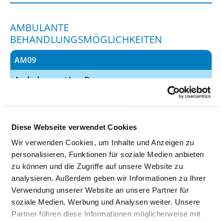
AMBULANTE
BEHANDLUNGSMÖGLICHKEITEN
AM09
Ambulanzarzt/-
D-
ärztin:
Arzt-/Berufsgenossenschaftliche
Ambulanz (AM09)
Kommentar:
Erstellung von Gutachten
Diese Webseite verwendet Cookies
Angebotene
Wir verwenden Cookies, um Inhalte und Anzeigen zu
Leistung:
personalisieren, Funktionen für soziale Medien anbieten
zu können und die Zugriffe auf unsere Website zu
AM04
analysieren. Außerdem geben wir Informationen zu Ihrer
Verwendung unserer Website an unsere Partner für
Ambulanzarzt/-
Ermächtigung zur
soziale Medien, Werbung und Analysen weiter. Unsere
ärztin:
ambulanten Behandlung
Partner führen diese Informationen möglicherweise mit
nach § 116 SGB V bzw. §