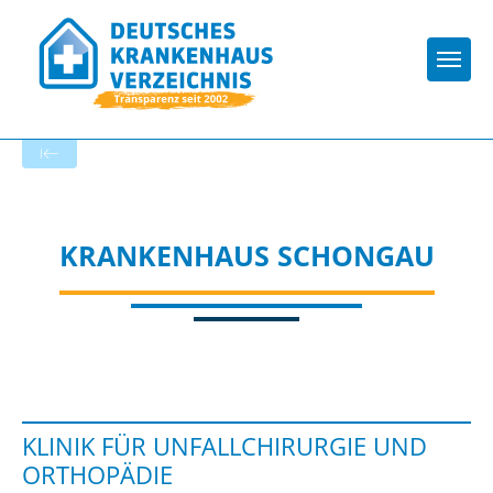
Togg
Startseite der Fachabteilung
KRANKENHAUS SCHONGAU
KLINIK FÜR UNFALLCHIRURGIE UND
ORTHOPÄDIE