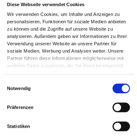
Diese Webseite verwendet Cookies
Wir verwenden Cookies, um Inhalte und Anzeigen zu
Passend dazu:
personalisieren, Funktionen für soziale Medien anbieten
zu können und die Zugriffe auf unsere Website zu
Pflegepersonal
analysieren. Außerdem geben wir Informationen zu Ihrer
Therapeutisches Personal
Verwendung unserer Website an unsere Partner für
soziale Medien, Werbung und Analysen weiter. Unsere
Partner führen diese Informationen möglicherweise mit
ÄRZTE UND ÄRZTINNEN
weiteren Daten zusammen, die Sie ihnen bereitgestellt
Hier finden Sie Angaben zum medizinischen Personal
haben oder die sie im Rahmen Ihrer Nutzung der Dienste
des gesamten Krankenhauses. Informationen zum
gesammelt haben.
Einwilligungsauswahl
Personal der einzelnen Fachabteilungen finden Sie
Notwendig
auf den Fachabteilungsseiten.
Präferenzen
ÄRZTE UND ÄRZTINNEN INSGESAMT (OHNE
Statistiken
BELEGÄRZTE) IN VOLLKRÄFTEN