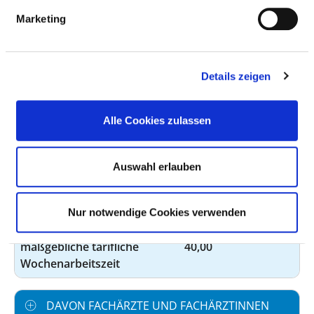
BERUFSGRUPPE
ANZAHL
ERLÄUTERUNG
Marketing
Anzahl (gesamt)
2,10
Personal mit direktem
2,10
Details zeigen
Beschäftigungsverhältnis
Personal ohne direktes
0,00
Alle Cookies zulassen
Beschäftigungsverhältnis
Personal in der
0,92
Auswahl erlauben
ambulanten Versorgung
Personal in der
1,18
Nur notwendige Cookies verwenden
stationären Versorgung
maßgebliche tarifliche
40,00
Wochenarbeitszeit
DAVON FACHÄRZTE UND FACHÄRZTINNEN