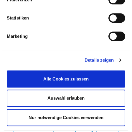
Massage
Statistiken
Musiktherapie
Marketing
Physikalische Therapie / Bädertherapie
Physiotherapie / Krankengymnastik als
Details zeigen
Einzel- und/oder Gruppentherapie
Schmerztherapie /-management
Alle Cookies zulassen
Spezielle Entspannungstherapie
Auswahl erlauben
Spezielles pflegerisches Leistungsangebot
Nur notwendige Cookies verwenden
Stimm- und Sprachtherapie / Logopädie