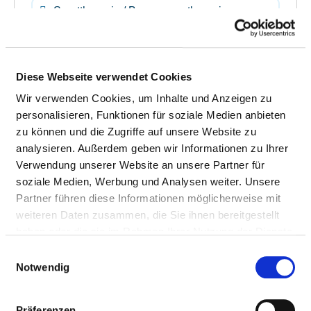
Sporttherapie / Bewegungstherapie
Bobath-Therapie (für Erwachsene und/oder
Kinder)
Diese Webseite verwendet Cookies
Wir verwenden Cookies, um Inhalte und Anzeigen zu
Ergotherapie / Arbeitstherapie
personalisieren, Funktionen für soziale Medien anbieten
zu können und die Zugriffe auf unsere Website zu
analysieren. Außerdem geben wir Informationen zu Ihrer
Hippotherapie / Therapeutisches Reiten /
Verwendung unserer Website an unsere Partner für
Reittherapie
soziale Medien, Werbung und Analysen weiter. Unsere
Partner führen diese Informationen möglicherweise mit
weiteren Daten zusammen, die Sie ihnen bereitgestellt
Kreativtherapie / Kunsttherapie /
haben oder die sie im Rahmen Ihrer Nutzung der Dienste
Theatertherapie / Bibliotherapie
gesammelt haben.
Einwilligungsauswahl
Notwendig
Manuelle Lymphdrainage
Präferenzen