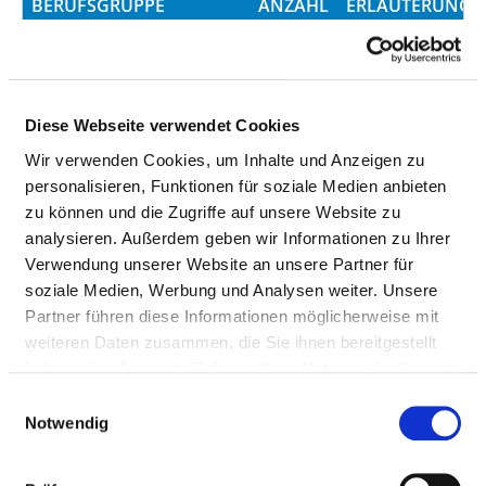
BERUFSGRUPPE
ANZAHL
ERLÄUTERUNG
Anzahl (gesamt)
76,80
Personal mit direktem
76,80
Beschäftigungsverhältnis
Diese Webseite verwendet Cookies
Personal ohne direktes
0,00
Wir verwenden Cookies, um Inhalte und Anzeigen zu
Beschäftigungsverhältnis
personalisieren, Funktionen für soziale Medien anbieten
zu können und die Zugriffe auf unsere Website zu
Personal in der
0,00
analysieren. Außerdem geben wir Informationen zu Ihrer
ambulanten Versorgung
Verwendung unserer Website an unsere Partner für
soziale Medien, Werbung und Analysen weiter. Unsere
Personal in der
76,80
Partner führen diese Informationen möglicherweise mit
stationären Versorgung
weiteren Daten zusammen, die Sie ihnen bereitgestellt
maßgebliche tarifliche
40
haben oder die sie im Rahmen Ihrer Nutzung der Dienste
Wochenarbeitszeit
gesammelt haben.
Einwilligungsauswahl
Notwendig
Davon ohne Fachabteilungszuordnung