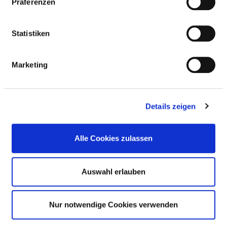
Präferenzen
BERUFSGRUPPE
ANZAHL
ERLÄUTERUNG
Statistiken
Anzahl (gesamt)
0,00
Personal mit direktem
0,00
Marketing
Beschäftigungsverhältnis
Personal ohne direktes
0,00
Beschäftigungsverhältnis
Details zeigen
Personal in der
0,00
ambulanten Versorgung
Alle Cookies zulassen
Personal in der
0,00
stationären Versorgung
Auswahl erlauben
GESUNDHEITS- UND
Nur notwendige Cookies verwenden
KINDERKRANKENPFLEGER UND GESUNDHEITS-
UND KINDERKRANKENPFLEGERINNEN