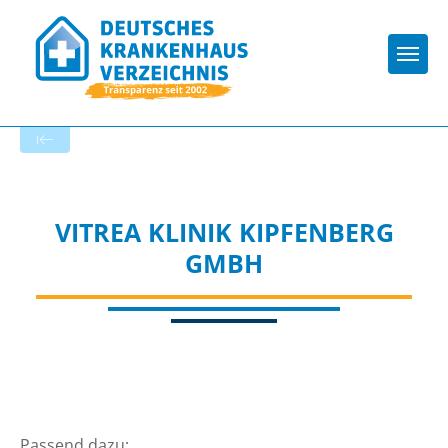
Togg
Zur Krankenhaus-Startseite
VITREA KLINIK KIPFENBERG
GMBH
Passend dazu: