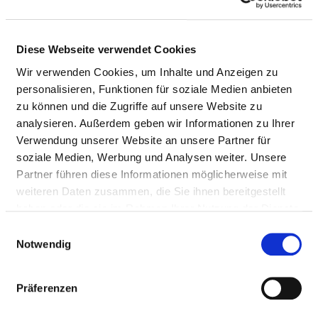
Pflegepersonal
ÄRZTE UND ÄRZTINNEN
Diese Webseite verwendet Cookies
Wir verwenden Cookies, um Inhalte und Anzeigen zu
Personelle Ausstattung der Fachabteilung mit
personalisieren, Funktionen für soziale Medien anbieten
Ärztinnen und Ärzten. Mitarbeitende, die nicht
zu können und die Zugriffe auf unsere Website zu
eindeutig einer Fachabteilung zugeordnet werden
analysieren. Außerdem geben wir Informationen zu Ihrer
können, werden übergreifend für das Krankenhaus
Verwendung unserer Website an unsere Partner für
erfasst.
soziale Medien, Werbung und Analysen weiter. Unsere
Partner führen diese Informationen möglicherweise mit
weiteren Daten zusammen, die Sie ihnen bereitgestellt
haben oder die sie im Rahmen Ihrer Nutzung der Dienste
ÄRZTE UND ÄRZTINNEN INSGESAMT (OHNE
gesammelt haben.
BELEGÄRZTE) IN VOLLKRÄFTEN
Einwilligungsauswahl
Notwendig
BERUFSGRUPPE
ANZAHL
ERLÄUTERUNG
Anzahl (gesamt)
4,95
die kranken Ne
Präferenzen
werden nach Ent