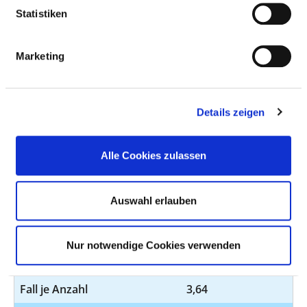
der
Statistiken
Neugeborenenint
auf der
allgemeinpädiatr
Marketing
Station bis zur E
nach Hause weit
Personal mit direktem
4,95
Details zeigen
Beschäftigungsverhältnis
Alle Cookies zulassen
Personal ohne direktes
0,00
Beschäftigungsverhältnis
Personal in der
0,00
Auswahl erlauben
ambulanten Versorgung
Personal in der
4,95
Nur notwendige Cookies verwenden
stationären Versorgung
Fall je Anzahl
3,64