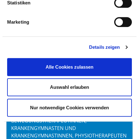
Statistiken
PSYCHOLOGISCHE PSYCHOTHERAPEUTEN
UND PSYCHOLOGISCHE
Marketing
PSYCHOTHERAPEUTINNEN
PSYCHOTHERAPEUTEN UND
Details zeigen
PSYCHOTHERAPEUTINNEN IN AUSBILDUNG
WÄHREND DER PRAKTSICHEN TÄTIGKEIT (GEMÄSS §
8 ABS. 3, NR. 3 PSYCHTHG)
Alle Cookies zulassen
ERGOTHERAPEUTEN UND
Auswahl erlauben
ERGOTHERAPEUTINNEN
Nur notwendige Cookies verwenden
BEWEGUNGSTHERAPEUTEN UND
BEWEGUNGSTHERAPEUTINNEN,
KRANKENGYMNASTEN UND
KRANKENGYMNASTINNEN, PHYSIOTHERAPEUTEN