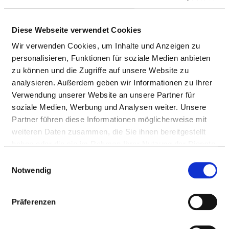
Passend dazu:
Ärzte & Ärztinnen
Diese Webseite verwendet Cookies
Pflegepersonal
Wir verwenden Cookies, um Inhalte und Anzeigen zu
personalisieren, Funktionen für soziale Medien anbieten
zu können und die Zugriffe auf unsere Website zu
AUSGEWÄHLTES THERAPEUTISCHES
analysieren. Außerdem geben wir Informationen zu Ihrer
PERSONAL
Verwendung unserer Website an unsere Partner für
soziale Medien, Werbung und Analysen weiter. Unsere
Personelle Ausstattung der Fachabteilung mit
Partner führen diese Informationen möglicherweise mit
therapeutischem Personal. Mitarbeitende, die nicht
weiteren Daten zusammen, die Sie ihnen bereitgestellt
eindeutig einer Fachabteilung zugeordnet werden
haben oder die sie im Rahmen Ihrer Nutzung der Dienste
können, werden übergreifend für das Krankenhaus
gesammelt haben.
erfasst.
Einwilligungsauswahl
Notwendig
Präferenzen
DIPLOM-PSYCHOLOGEN UND DIPLOM-
PSYCHOLOGINNEN