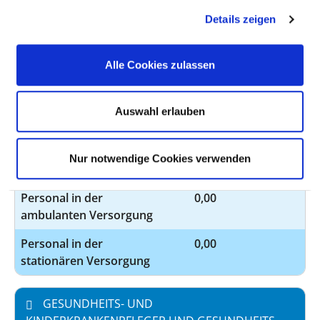
Davon ohne Fachabteilungszuordnung
Details zeigen
BERUFSGRUPPE
ANZAHL
ERLÄUTERUNG
Alle Cookies zulassen
Anzahl (gesamt)
0,00
Personal mit direktem
0,00
Auswahl erlauben
Beschäftigungsverhältnis
Personal ohne direktes
0,00
Nur notwendige Cookies verwenden
Beschäftigungsverhältnis
Personal in der
0,00
ambulanten Versorgung
Personal in der
0,00
stationären Versorgung
GESUNDHEITS- UND