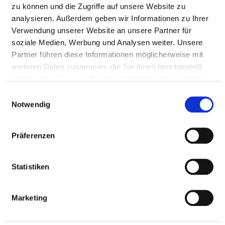
zu können und die Zugriffe auf unsere Website zu
BERUFSGRUPPE
ANZAHL
ERLÄUTERUNG
analysieren. Außerdem geben wir Informationen zu Ihrer
Verwendung unserer Website an unsere Partner für
Anzahl (gesamt)
14,82
soziale Medien, Werbung und Analysen weiter. Unsere
Partner führen diese Informationen möglicherweise mit
Personal mit direktem
14,24
weiteren Daten zusammen, die Sie ihnen bereitgestellt
Beschäftigungsverhältnis
haben oder die sie im Rahmen Ihrer Nutzung der Dienste
Personal ohne direktes
0,58
gesammelt haben.
Einwilligungsauswahl
Beschäftigungsverhältnis
Notwendig
Personal in der
0,25
ambulanten Versorgung
Präferenzen
Personal in der
14,57
stationären Versorgung
Statistiken
maßgebliche tarifliche
40
Wochenarbeitszeit
Marketing