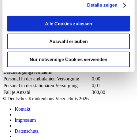
werden können, werden übergreifend für das Krankenhaus erfasst.
Details zeigen
Gesundheits- und Krankenpfleger und Gesundheits- und
Krankenpflegerinnen
Alle Cookies zulassen
Mit Fachabteilungszuordnung
Berufsgruppe
Anzahl
Erläuterung
Auswahl erlauben
Anzahl (gesamt)
0,01
Personal mit direktem
0,01
Nur notwendige Cookies verwenden
Beschäftigungsverhältnis
Personal ohne direktes
0,00
Beschäftigungsverhältnis
Personal in der ambulanten Versorgung
0,00
Personal in der stationären Versorgung
0,01
Fall je Anzahl
300,00
© Deutsches Krankenhaus Verzeichnis 2026
Kontakt
Impressum
Datenschutz