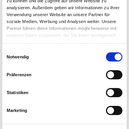
Das DKV
zu können und die Zugriffe auf unsere Website zu
Über das DKV
analysieren. Außerdem geben wir Informationen zu Ihrer
Darstellung der Qualität
Verwendung unserer Website an unsere Partner für
Die DKTIG
Stellenbörse
soziale Medien, Werbung und Analysen weiter. Unsere
Kontakt
Partner führen diese Informationen möglicherweise mit
Ihre Meinung
weiteren Daten zusammen, die Sie ihnen bereitgestellt
haben oder die sie im Rahmen Ihrer Nutzung der Dienste
gesammelt haben.
Einwilligungsauswahl
Startseite der Fachabteilung
Notwendig
Arberlandklinik Viechtach
Präferenzen
Passend dazu:
Statistiken
Ärzte & Ärztinnen
Pflegepersonal
Marketing
Personelle Ausstattung der Fachabteilung mit Pflegepersonal.
Mitarbeitende, die nicht eindeutig einer Fachabteilung zugeordnet