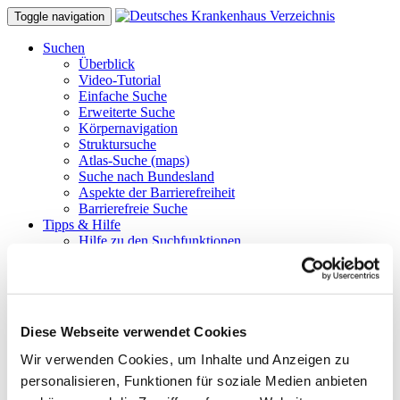
Toggle navigation
Suchen
Überblick
Video-Tutorial
Einfache Suche
Erweiterte Suche
Körpernavigation
Struktursuche
Atlas-Suche (maps)
Suche nach Bundesland
Aspekte der Barrierefreiheit
Barrierefreie Suche
Tipps & Hilfe
Hilfe zu den Suchfunktionen
Tipps und Tricks
FAQ
Glossar benutzter Begriffe
Krankenhäuser gezielt finden
Suchergebnisse filtern
Diese Webseite verwendet Cookies
Merken und Vergleichen
Barrierefreie Suche
Wir verwenden Cookies, um Inhalte und Anzeigen zu
Hinweise für Einweiser
personalisieren, Funktionen für soziale Medien anbieten
Tipps zur Stellenbörse