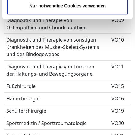
Diagnostik und Therapie von
VO02
Nur notwendige Cookies verwenden
Systemkrankheiten des Bindegewebes
Diagnostik und Therapie von
VO09
Osteopathien und Chondropathien
Diagnostik und Therapie von sonstigen
VO10
Krankheiten des Muskel-Skelett-Systems
und des Bindegewebes
Diagnostik und Therapie von Tumoren
VO11
der Haltungs- und Bewegungsorgane
Fußchirurgie
VO15
Handchirurgie
VO16
Schulterchirurgie
VO19
Sportmedizin / Sporttraumatologie
VO20