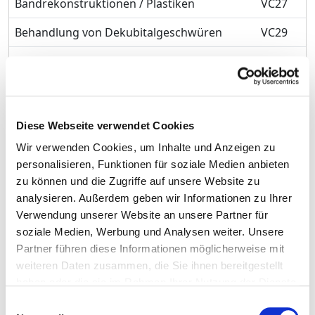
Bandrekonstruktionen / Plastiken
VC27
Behandlung von Dekubitalgeschwüren
VC29
Septische Knochenchirurgie
VC30
Diagnostik und Therapie von
VC31
Knochenentzündungen
Diese Webseite verwendet Cookies
Diagnostik und Therapie von
VC36
Wir verwenden Cookies, um Inhalte und Anzeigen zu
Verletzungen der Schulter und des
personalisieren, Funktionen für soziale Medien anbieten
Oberarmes
zu können und die Zugriffe auf unsere Website zu
Diagnostik und Therapie von
VC37
analysieren. Außerdem geben wir Informationen zu Ihrer
Verletzungen des Ellenbogens und des
Verwendung unserer Website an unsere Partner für
Unterarmes
soziale Medien, Werbung und Analysen weiter. Unsere
Partner führen diese Informationen möglicherweise mit
Diagnostik und Therapie von
VC38
weiteren Daten zusammen, die Sie ihnen bereitgestellt
Verletzungen des Handgelenkes und der
haben oder die sie im Rahmen Ihrer Nutzung der Dienste
Hand
gesammelt haben.
Einwilligungsauswahl