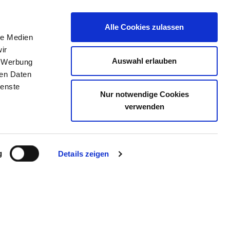
Alle Cookies zulassen
le Medien
TELLENBÖRSE
KONTAKT
IHRE MEINUNG
ir
Auswahl erlauben
, Werbung
ren Daten
ienste
Nur notwendige Cookies
IECHTACH
verwenden
g
Details zeigen