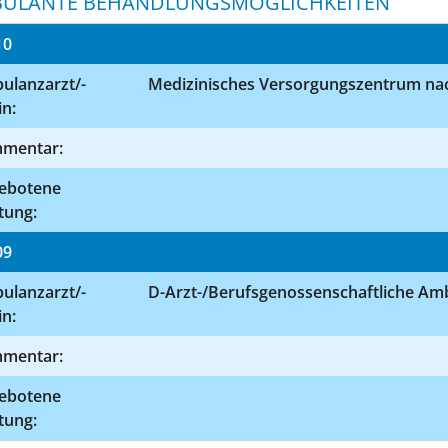
ULANTE BEHANDLUNGSMÖGLICHKEITEN
10
ulanzarzt/-
Medizinisches Versorgungszentrum nac
in:
mentar:
ebotene
tung:
09
ulanzarzt/-
D-Arzt-/Berufsgenossenschaftliche Am
in:
mentar:
ebotene
tung: