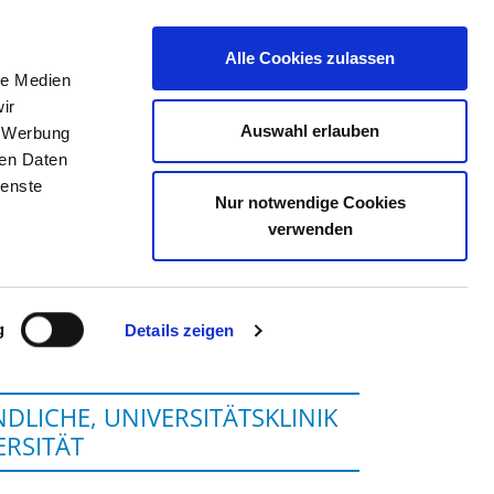
Alle Cookies zulassen
le Medien
TELLENBÖRSE
KONTAKT
IHRE MEINUNG
ir
Auswahl erlauben
, Werbung
ren Daten
ienste
Nur notwendige Cookies
RG SÜD
verwenden
g
Details zeigen
DLICHE, UNIVERSITÄTSKLINIK
ERSITÄT