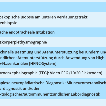
oskopische Biopsie am unteren Verdauungstrakt:
fenbiopsie
ache endotracheale Intubation
zkörperplethysmographie
chinelle Beatmung und Atemunterstützung bei Kindern un
endlichen: Atemunterstützung durch Anwendung von High-
w-Nasenkanülen [HFNC-System]
troenzephalographie [EEG]: Video-EEG (10/20 Elektroden)
plexe neuropädiatrische Diagnostik: Mit neurometabolisc
ordiagnostik und/oder
ektiologischer/autoimmunentzündlicher Labordiagnostik