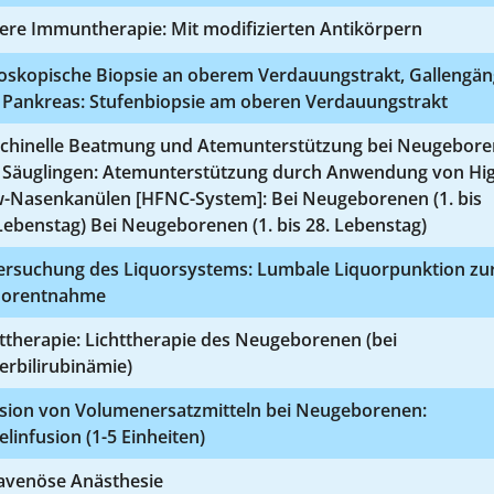
ere Immuntherapie: Mit modifizierten Antikörpern
oskopische Biopsie an oberem Verdauungstrakt, Gallengä
 Pankreas: Stufenbiopsie am oberen Verdauungstrakt
chinelle Beatmung und Atemunterstützung bei Neugebor
 Säuglingen: Atemunterstützung durch Anwendung von Hi
w-Nasenkanülen [HFNC-System]: Bei Neugeborenen (1. bis
Lebenstag) Bei Neugeborenen (1. bis 28. Lebenstag)
ersuchung des Liquorsystems: Lumbale Liquorpunktion zu
uorentnahme
ttherapie: Lichttherapie des Neugeborenen (bei
rbilirubinämie)
usion von Volumenersatzmitteln bei Neugeborenen:
elinfusion (1-5 Einheiten)
ravenöse Anästhesie