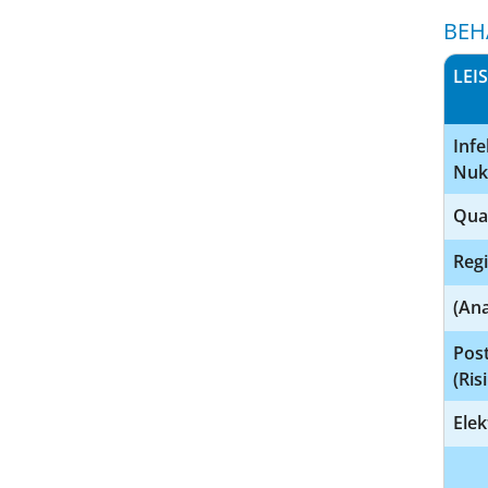
BEH
LEI
Infe
Nuk
Qua
Regi
(An
Pos
(Ri
Elek