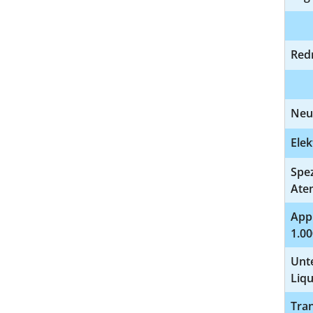
Red
Neu
Ele
Spe
Ate
Appl
1.00
Unt
Liq
Tran