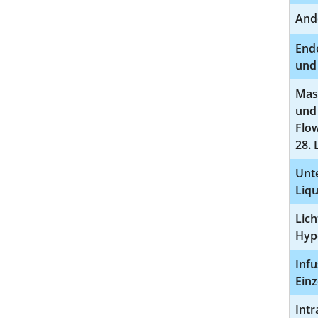
And
End
und
Mas
und
Flo
28. 
Unt
Liq
Lich
Hype
Inf
Einz
Int