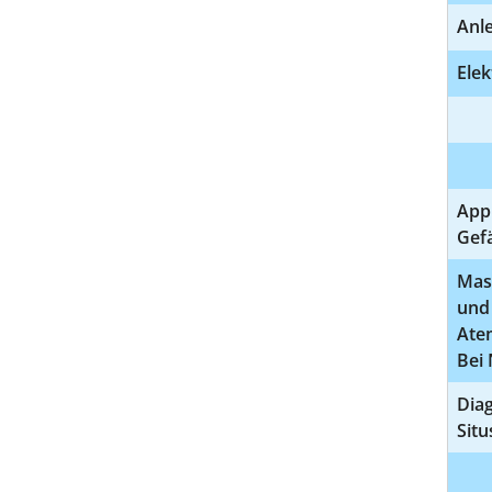
Anl
Elek
App
Gef
Mas
und 
Ate
Bei 
Dia
Situ