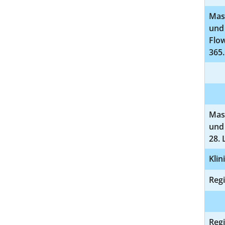
Mas
und
Flow
365.
Mas
und 
28. 
Klin
Regi
Regi