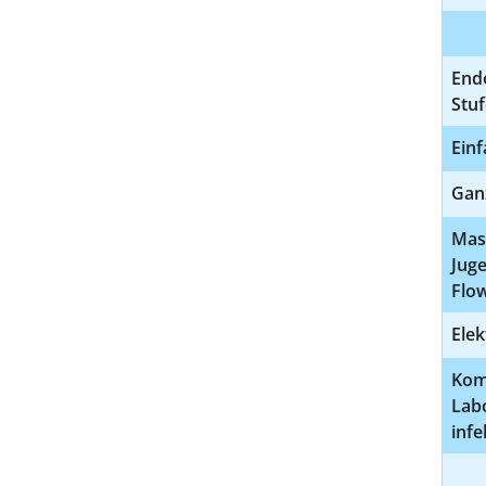
End
Stu
Einf
Gan
Mas
Jug
Flo
Elek
Kom
Lab
inf