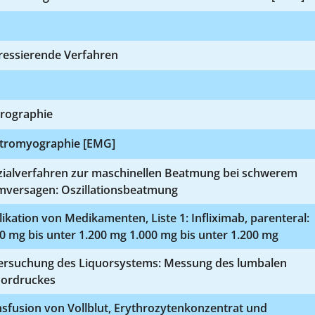
ressierende Verfahren
rographie
ktromyographie [EMG]
zialverfahren zur maschinellen Beatmung bei schwerem
mversagen: Oszillationsbeatmung
ikation von Medikamenten, Liste 1: Infliximab, parenteral:
0 mg bis unter 1.200 mg 1.000 mg bis unter 1.200 mg
ersuchung des Liquorsystems: Messung des lumbalen
uordruckes
sfusion von Vollblut, Erythrozytenkonzentrat und