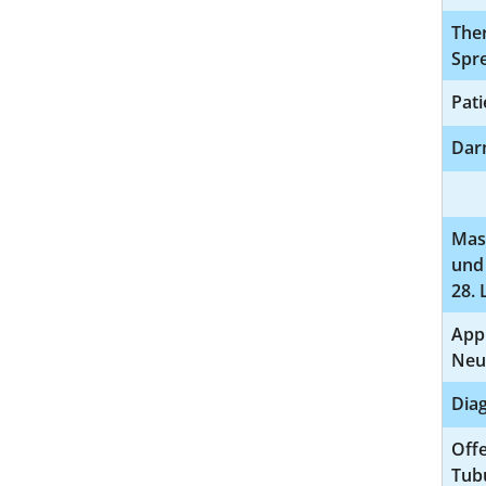
Ther
Spr
Pat
Dar
Mas
und 
28. 
Appl
Neu
Diag
Off
Tub