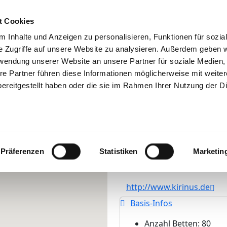
Suchen
Tipps & Hilfe
Das DKV
Stellenbörse
t Cookies
Ihre Meinung
 Inhalte und Anzeigen zu personalisieren, Funktionen für sozia
e Zugriffe auf unsere Website zu analysieren. Außerdem geben w
rwendung unserer Website an unsere Partner für soziale Medien
re Partner führen diese Informationen möglicherweise mit weite
NUS Tagesklinik Nymphe
ereitgestellt haben oder die sie im Rahmen Ihrer Nutzung der D
Romanstr. 107
80639 München
Tel.:
089-1711935-00
Präferenzen
Statistiken
Marketin
Mail:
ed.sunirik@grubnehpm
http://www.kirinus.de
Basis-Infos
Anzahl Betten: 80