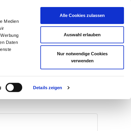
Kontakt
Alle Cookies zulassen
le Medien
ir
Auswahl erlauben
, Werbung
ren Daten
nburg
ienste
Nur notwendige Cookies
verwenden
Anfahrt
g
Details zeigen
yn.kinilksegat