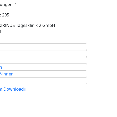
lungen: 1
: 295
KIRINUS Tagesklinik 2 GmbH
t
n
/-innen
um Download