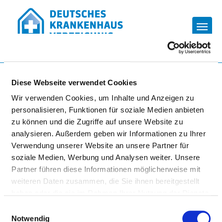
Togg
Startseite der Fachabteilung
Diese Webseite verwendet Cookies
Wir verwenden Cookies, um Inhalte und Anzeigen zu
personalisieren, Funktionen für soziale Medien anbieten
HERZ-KREISLAUF-ZENTRUM
zu können und die Zugriffe auf unsere Website zu
KLINIKUM HERSFELD-
analysieren. Außerdem geben wir Informationen zu Ihrer
ROTENBURG GMBH
Verwendung unserer Website an unsere Partner für
soziale Medien, Werbung und Analysen weiter. Unsere
Partner führen diese Informationen möglicherweise mit
weiteren Daten zusammen, die Sie ihnen bereitgestellt
haben oder die sie im Rahmen Ihrer Nutzung der Dienste
gesammelt haben.
Einwilligungsauswahl
Notwendig