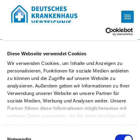
Togg
Startseite der Fachabteilung
Diese Webseite verwendet Cookies
Wir verwenden Cookies, um Inhalte und Anzeigen zu
HERZ-KREISLAUF-ZENTRUM
personalisieren, Funktionen für soziale Medien anbieten
zu können und die Zugriffe auf unsere Website zu
KLINIKUM HERSFELD-
analysieren. Außerdem geben wir Informationen zu Ihrer
ROTENBURG GMBH
Verwendung unserer Website an unsere Partner für
soziale Medien, Werbung und Analysen weiter. Unsere
Partner führen diese Informationen möglicherweise mit
weiteren Daten zusammen, die Sie ihnen bereitgestellt
haben oder die sie im Rahmen Ihrer Nutzung der Dienste
gesammelt haben.
Einwilligungsauswahl
Notwendig