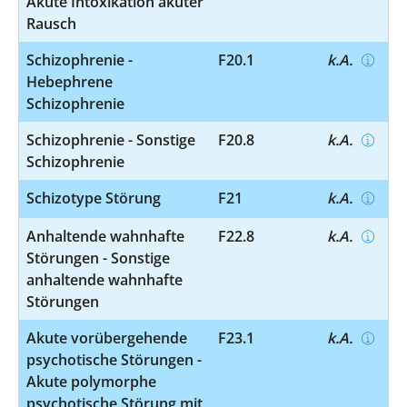
Akute Intoxikation akuter
Rausch
Schizophrenie -
F20.1
k.A.
Hebephrene
Schizophrenie
Schizophrenie - Sonstige
F20.8
k.A.
Schizophrenie
Schizotype Störung
F21
k.A.
Anhaltende wahnhafte
F22.8
k.A.
Störungen - Sonstige
anhaltende wahnhafte
Störungen
Akute vorübergehende
F23.1
k.A.
psychotische Störungen -
Akute polymorphe
psychotische Störung mit