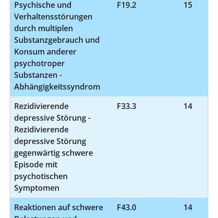
Psychische und
F19.2
15
Verhaltensstörungen
durch multiplen
Substanzgebrauch und
Konsum anderer
psychotroper
Substanzen -
Abhängigkeitssyndrom
Rezidivierende
F33.3
14
depressive Störung -
Rezidivierende
depressive Störung
gegenwärtig schwere
Episode mit
psychotischen
Symptomen
Reaktionen auf schwere
F43.0
14