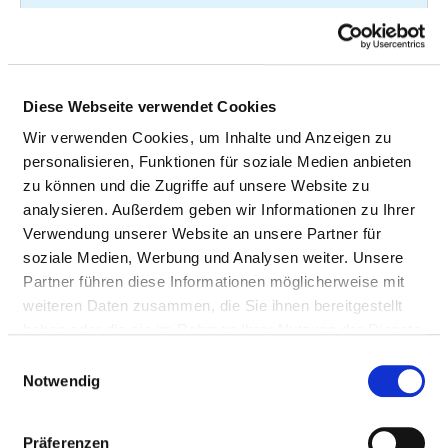
Phobische Störungen -
F40.01
5
Agoraphobie - Mit
Panikstörung
Dissoziative Störungen
F44.5
5
Diese Webseite verwendet Cookies
Konversionsstörungen -
Wir verwenden Cookies, um Inhalte und Anzeigen zu
Dissoziative
personalisieren, Funktionen für soziale Medien anbieten
Krampfanfälle
zu können und die Zugriffe auf unsere Website zu
analysieren. Außerdem geben wir Informationen zu Ihrer
Delir nicht durch Alkohol
F05.0
4
Verwendung unserer Website an unsere Partner für
oder andere psychotrope
soziale Medien, Werbung und Analysen weiter. Unsere
Substanzen bedingt -
Partner führen diese Informationen möglicherweise mit
Delir ohne Demenz
weiteren Daten zusammen, die Sie ihnen bereitgestellt
Delir nicht durch Alkohol
F05.9
4
haben oder die sie im Rahmen Ihrer Nutzung der Dienste
oder andere psychotrope
gesammelt haben.
Einwilligungsauswahl
Substanzen bedingt -
Notwendig
Delir nicht näher
bezeichnet
Präferenzen