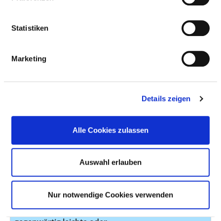
Akute vorübergehende
F23.2
4
psychotische Störungen -
Statistiken
Akute schizophreniforme
psychotische Störung
Marketing
Schizoaffektive
F25.2
4
Störungen - Gemischte
schizoaffektive Störung
Details zeigen
Bipolare affektive
F31.1
4
Störung - Bipolare
affektive Störung
Alle Cookies zulassen
gegenwärtig manische
Episode ohne
Auswahl erlauben
psychotische Symptome
Bipolare affektive
F31.3
4
Nur notwendige Cookies verwenden
Störung - Bipolare
affektive Störung