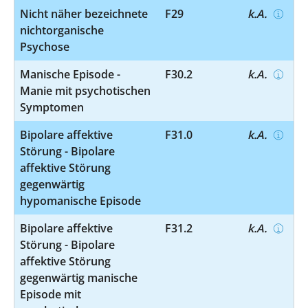
Nicht näher bezeichnete
F29
k.A.
nichtorganische
Psychose
Manische Episode -
F30.2
k.A.
Manie mit psychotischen
Symptomen
Bipolare affektive
F31.0
k.A.
Störung - Bipolare
affektive Störung
gegenwärtig
hypomanische Episode
Bipolare affektive
F31.2
k.A.
Störung - Bipolare
affektive Störung
gegenwärtig manische
Episode mit