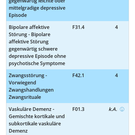
gegenwärtig leichte oder
mittelgradige depressive
Episode
Bipolare affektive
F31.4
4
Störung - Bipolare
affektive Störung
gegenwärtig schwere
depressive Episode ohne
psychotische Symptome
Zwangsstörung -
F42.1
4
Vorwiegend
Zwangshandlungen
Zwangsrituale
Vaskuläre Demenz -
F01.3
k.A.
Gemischte kortikale und
subkortikale vaskuläre
Demenz