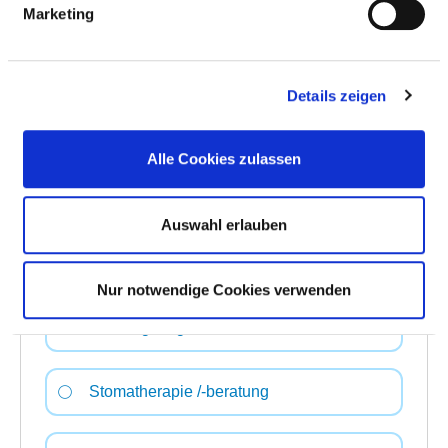
Marketing
Physiotherapie / Krankengymnastik als
Einzel- und/oder Gruppentherapie
Details zeigen
Rückenschule / Haltungsschulung /
Alle Cookies zulassen
Wirbelsäulengymnastik
Auswahl erlauben
Schmerztherapie /-management
Nur notwendige Cookies verwenden
Spezielles pflegerisches
Leistungsangebot
Stomatherapie /-beratung