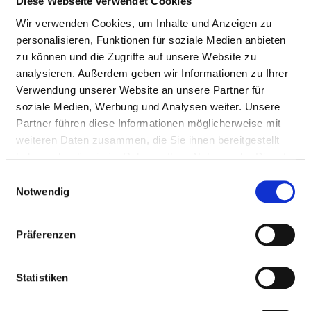
Diese Webseite verwendet Cookies
Basale Stimulation
Wir verwenden Cookies, um Inhalte und Anzeigen zu
personalisieren, Funktionen für soziale Medien anbieten
Bobath-Therapie (für Erwachsene
zu können und die Zugriffe auf unsere Website zu
und/oder Kinder)
analysieren. Außerdem geben wir Informationen zu Ihrer
Verwendung unserer Website an unsere Partner für
soziale Medien, Werbung und Analysen weiter. Unsere
Fußreflexzonenmassage
Partner führen diese Informationen möglicherweise mit
weiteren Daten zusammen, die Sie ihnen bereitgestellt
haben oder die sie im Rahmen Ihrer Nutzung der Dienste
Manuelle Lymphdrainage
gesammelt haben.
Einwilligungsauswahl
Notwendig
Massage
Präferenzen
Osteopathie / Chiropraktik /
Manualtherapie
Statistiken
Physikalische Therapie / Bädertherapie