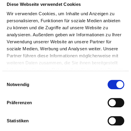
Diese Webseite verwendet Cookies
Pflegepersonal
Wir verwenden Cookies, um Inhalte und Anzeigen zu
Therapeutisches Personal
personalisieren, Funktionen für soziale Medien anbieten
zu können und die Zugriffe auf unsere Website zu
analysieren. Außerdem geben wir Informationen zu Ihrer
ÄRZTE UND ÄRZTINNEN
Verwendung unserer Website an unsere Partner für
soziale Medien, Werbung und Analysen weiter. Unsere
Hier finden Sie Angaben zum medizinischen Personal
Partner führen diese Informationen möglicherweise mit
des gesamten Krankenhauses. Informationen zum
weiteren Daten zusammen, die Sie ihnen bereitgestellt
Personal der einzelnen Fachabteilungen finden Sie
haben oder die sie im Rahmen Ihrer Nutzung der Dienste
auf den Fachabteilungsseiten.
gesammelt haben.
Einwilligungsauswahl
Notwendig
ÄRZTE UND ÄRZTINNEN INSGESAMT (OHNE
Präferenzen
BELEGÄRZTE) IN VOLLKRÄFTEN
BERUFSGRUPPE
ANZAHL
ERLÄUTERUNG
Statistiken
Anzahl (gesamt)
82,28