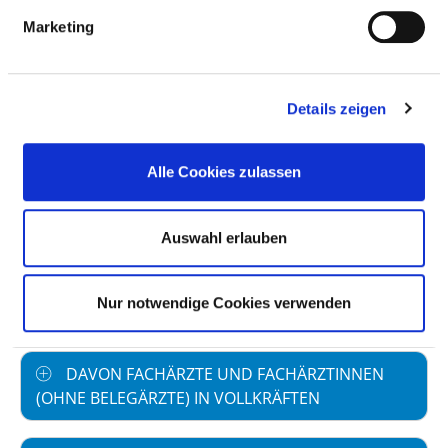
Marketing
Personal mit direktem
82,28
Beschäftigungsverhältnis
Personal ohne direktes
0,00
Details zeigen
Beschäftigungsverhältnis
Personal in der
10,30
Alle Cookies zulassen
ambulanten Versorgung
Personal in der
71,98
Auswahl erlauben
stationären Versorgung
maßgebliche tarifliche
40,00
Nur notwendige Cookies verwenden
Wochenarbeitszeit
DAVON FACHÄRZTE UND FACHÄRZTINNEN
(OHNE BELEGÄRZTE) IN VOLLKRÄFTEN