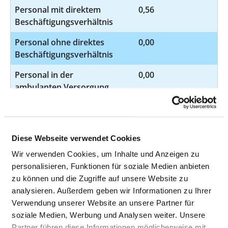
Personal mit direktem
0,56
Beschäftigungsverhältnis
Personal ohne direktes
0,00
Beschäftigungsverhältnis
Personal in der
0,00
ambulanten Versorgung
Personal in der
0,56
stationären Versorgung
Diese Webseite verwendet Cookies
SOZIALARBEITER UND SOZIALARBEITERIN
Wir verwenden Cookies, um Inhalte und Anzeigen zu
personalisieren, Funktionen für soziale Medien anbieten
zu können und die Zugriffe auf unsere Website zu
DIÄTASSISTENT UND DIÄTASSISTENTIN
analysieren. Außerdem geben wir Informationen zu Ihrer
Verwendung unserer Website an unsere Partner für
ENTSPANNUNGSPÄDAGOGE UND
soziale Medien, Werbung und Analysen weiter. Unsere
ENTSPANNUNGSPÄDAGOGIN /
Partner führen diese Informationen möglicherweise mit