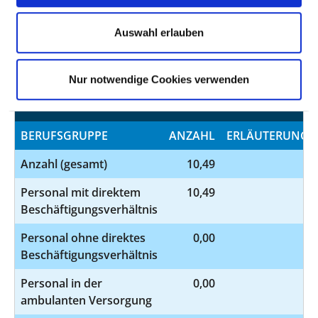
AUSGEWÄHLTES THERAPEUTISCHES
Auswahl erlauben
PERSONAL IN PSYCHIATRIE UND
PSYCHOSOMATIK
Nur notwendige Cookies verwenden
DIPLOM-PSYCHOLOGEN UND DIPLOM-
PSYCHOLOGINNEN
BERUFSGRUPPE
ANZAHL
ERLÄUTERUNG
Anzahl (gesamt)
10,49
Personal mit direktem
10,49
Beschäftigungsverhältnis
Personal ohne direktes
0,00
Beschäftigungsverhältnis
Personal in der
0,00
ambulanten Versorgung