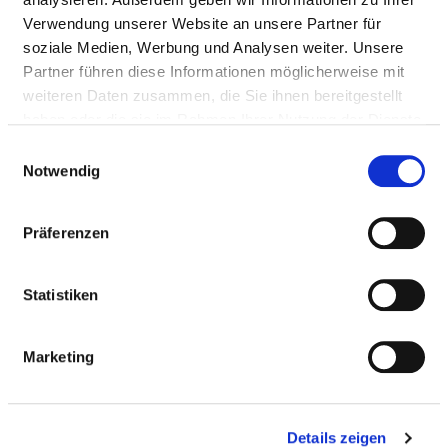
Verwendung unserer Website an unsere Partner für
HYGIENEBEAUFTRAGTE/R
soziale Medien, Werbung und Analysen weiter. Unsere
Partner führen diese Informationen möglicherweise mit
Ein/e Hygienebeauftragte/r wurde nicht
weiteren Daten zusammen, die Sie ihnen bereitgestellt
eingerichtet
haben oder die sie im Rahmen Ihrer Nutzung der Dienste
gesammelt haben.
Einwilligungsauswahl
Notwendig
HYGIENEKOMMISSION
Präferenzen
HYGIENEPERSONAL
Statistiken
HYGIENESTANDARD ZVK UND WEITERE
MASSNAHMEN
Marketing
ANTIBIOTIKATHERAPIE UND
ANTIBIOTIKAPROPHYLAXE
Details zeigen