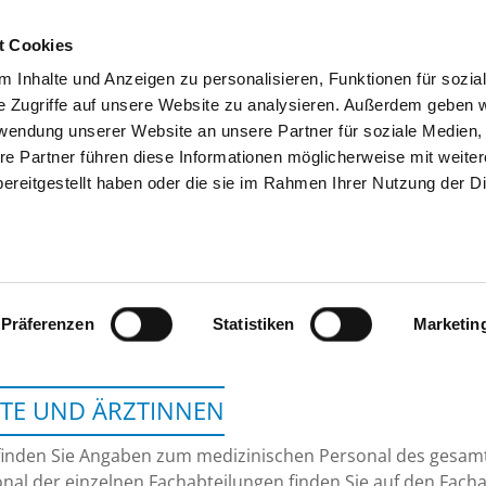
t Cookies
 Inhalte und Anzeigen zu personalisieren, Funktionen für sozia
SUCHEN
TIPPS & HILFE
DAS DKV
S
e Zugriffe auf unsere Website zu analysieren. Außerdem geben w
rwendung unserer Website an unsere Partner für soziale Medien
re Partner führen diese Informationen möglicherweise mit weite
ereitgestellt haben oder die sie im Rahmen Ihrer Nutzung der D
NARDINI KLINIKUM ST.
Präferenzen
Statistiken
Marketin
TE UND ÄRZTINNEN
finden Sie Angaben zum medizinischen Personal des gesa
nal der einzelnen Fachabteilungen finden Sie auf den Facha