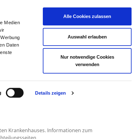
Alle Cookies zulassen
le Medien
TELLENBÖRSE
KONTAKT
IHRE MEINUNG
ir
Auswahl erlauben
, Werbung
ren Daten
ienste
Nur notwendige Cookies
 JOHANNIS
verwenden
g
Details zeigen
mten Krankenhauses. Informationen zum
bteilungsseiten.