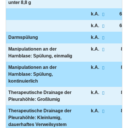
unter 8,8 g
k.A.
6-0
k.A.
6-0
Darmspülung
k.A.
8-
Manipulationen an der
k.A.
8-1
Harnblase: Spülung, einmalig
Manipulationen an der
k.A.
8-1
Harnblase: Spülung,
kontinuierlich
Therapeutische Drainage der
k.A.
8-1
Pleurahöhle: Großlumig
Therapeutische Drainage der
k.A.
8-1
Pleurahöhle: Kleinlumig,
dauerhaftes Verweilsystem