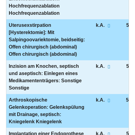
Hochfrequenzablation
Hochfrequenzablation
Uterusexstirpation
k.A.
5-6
[Hysterektomie]: Mit
Salpingoovariektomie, beidseitig:
Offen chirurgisch (abdominal)
Offen chirurgisch (abdominal)
Inzision am Knochen, septisch
k.A.
5-7
und aseptisch: Einlegen eines
Medikamententrägers: Sonstige
Sonstige
Arthroskopische
k.A.
5-8
Gelenkoperation: Gelenkspülung
mit Drainage, septisch:
Kniegelenk Kniegelenk
Implantation einer Endoprothese
k.A.
5-8