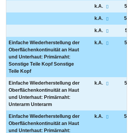
k.A.
5-8
k.A.
5-8
k.A.
5-8
Einfache Wiederherstellung der
k.A.
5-9
Oberflächenkontinuität an Haut
und Unterhaut: Primärnaht:
Sonstige Teile Kopf Sonstige
Teile Kopf
Einfache Wiederherstellung der
k.A.
5-9
Oberflächenkontinuität an Haut
und Unterhaut: Primärnaht:
Unterarm Unterarm
Einfache Wiederherstellung der
k.A.
5-9
Oberflächenkontinuität an Haut
und Unterhaut: Primärnaht: