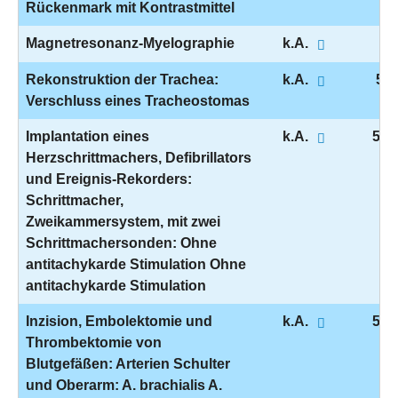
Rückenmark mit Kontrastmittel
Magnetresonanz-Myelographie
k.A.
3-
Rekonstruktion der Trachea:
k.A.
5-3
Verschluss eines Tracheostomas
Implantation eines
k.A.
5-3
Herzschrittmachers, Defibrillators
und Ereignis-Rekorders:
Schrittmacher,
Zweikammersystem, mit zwei
Schrittmachersonden: Ohne
antitachykarde Stimulation Ohne
antitachykarde Stimulation
Inzision, Embolektomie und
k.A.
5-3
Thrombektomie von
Blutgefäßen: Arterien Schulter
und Oberarm: A. brachialis A.