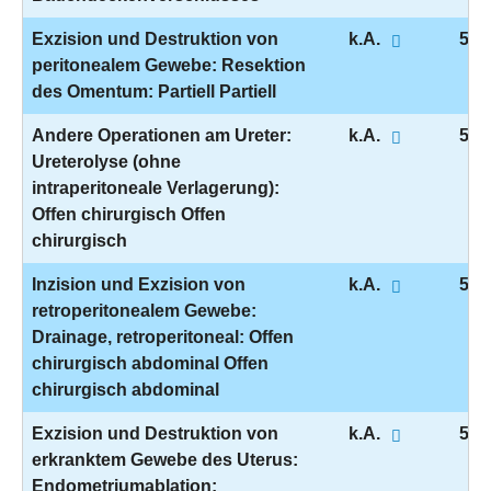
Exzision und Destruktion von
k.A.
5-5
peritonealem Gewebe: Resektion
des Omentum: Partiell Partiell
Andere Operationen am Ureter:
k.A.
5-5
Ureterolyse (ohne
intraperitoneale Verlagerung):
Offen chirurgisch Offen
chirurgisch
Inzision und Exzision von
k.A.
5-5
retroperitonealem Gewebe:
Drainage, retroperitoneal: Offen
chirurgisch abdominal Offen
chirurgisch abdominal
Exzision und Destruktion von
k.A.
5-6
erkranktem Gewebe des Uterus:
Endometriumablation: