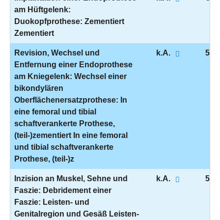
am Hüftgelenk:
Duokopfprothese: Zementiert
Zementiert
Revision, Wechsel und
k.A.
5-8
Entfernung einer Endoprothese
am Kniegelenk: Wechsel einer
bikondylären
Oberflächenersatzprothese: In
eine femoral und tibial
schaftverankerte Prothese,
(teil-)zementiert In eine femoral
und tibial schaftverankerte
Prothese, (teil-)z
Inzision an Muskel, Sehne und
k.A.
5-8
Faszie: Debridement einer
Faszie: Leisten- und
Genitalregion und Gesäß Leisten-