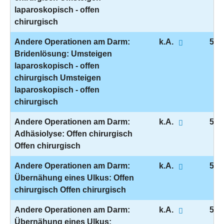
laparoskopisch - offen
chirurgisch
Andere Operationen am Darm:
k.A.
5-4
Bridenlösung: Umsteigen
laparoskopisch - offen
chirurgisch Umsteigen
laparoskopisch - offen
chirurgisch
Andere Operationen am Darm:
k.A.
5-4
Adhäsiolyse: Offen chirurgisch
Offen chirurgisch
Andere Operationen am Darm:
k.A.
5-4
Übernähung eines Ulkus: Offen
chirurgisch Offen chirurgisch
Andere Operationen am Darm:
k.A.
5-4
Übernähung eines Ulkus: