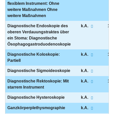
flexiblem Instrument: Ohne
weitere Maßnahmen Ohne
weitere Maßnahmen
Diagnostische Endoskopie des
k.A.
1-6
oberen Verdauungstraktes über
ein Stoma: Diagnostische
Ösophagogastroduodenoskopie
Diagnostische Koloskopie:
k.A.
1-6
Partiell
Diagnostische Sigmoideoskopie
k.A.
1-
Diagnostische Rektoskopie: Mit
k.A.
1-6
starrem Instrument
Diagnostische Hysteroskopie
k.A.
1-
Ganzkörperplethysmographie
k.A.
1-