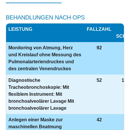
BEHANDLUNGEN NACH OPS
LEISTUNG
FALLZAHL
O
SCHL
Monitoring von Atmung, Herz
92
8-
und Kreislauf ohne Messung des
Pulmonalarteriendruckes und
des zentralen Venendruckes
Diagnostische
52
1-6
Tracheobronchoskopie: Mit
flexiblem Instrument: Mit
bronchoalveolärer Lavage Mit
bronchoalveolärer Lavage
Anlegen einer Maske zur
42
8-
maschinellen Beatmung