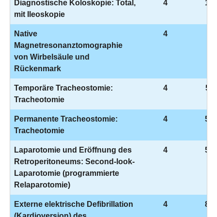
Diagnostische Koloskopie: Total,
4
1-6
mit Ileoskopie
Native
4
3-
Magnetresonanztomographie
von Wirbelsäule und
Rückenmark
Temporäre Tracheostomie:
4
5-3
Tracheotomie
Permanente Tracheostomie:
4
5-3
Tracheotomie
Laparotomie und Eröffnung des
4
5-5
Retroperitoneums: Second-look-
Laparotomie (programmierte
Relaparotomie)
Externe elektrische Defibrillation
4
8-6
(Kardioversion) des