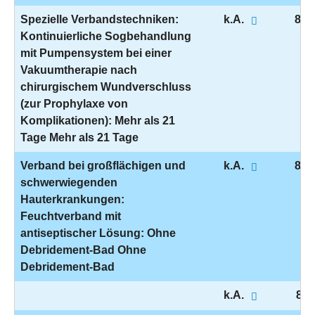
Spezielle Verbandstechniken:
k.A.
8-1
Kontinuierliche Sogbehandlung
mit Pumpensystem bei einer
Vakuumtherapie nach
chirurgischem Wundverschluss
(zur Prophylaxe von
Komplikationen): Mehr als 21
Tage Mehr als 21 Tage
Verband bei großflächigen und
k.A.
8-1
schwerwiegenden
Hauterkrankungen:
Feuchtverband mit
antiseptischer Lösung: Ohne
Debridement-Bad Ohne
Debridement-Bad
k.A.
8-1