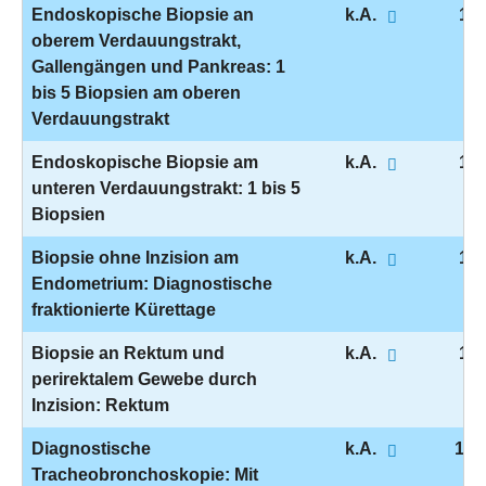
Endoskopische Biopsie an
k.A.
1-4
oberem Verdauungstrakt,
Gallengängen und Pankreas: 1
bis 5 Biopsien am oberen
Verdauungstrakt
Endoskopische Biopsie am
k.A.
1-4
unteren Verdauungstrakt: 1 bis 5
Biopsien
Biopsie ohne Inzision am
k.A.
1-4
Endometrium: Diagnostische
fraktionierte Kürettage
Biopsie an Rektum und
k.A.
1-5
perirektalem Gewebe durch
Inzision: Rektum
Diagnostische
k.A.
1-6
Tracheobronchoskopie: Mit