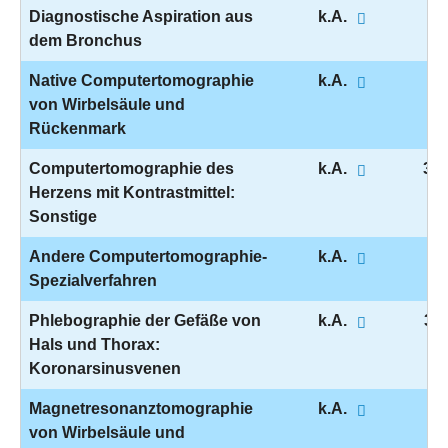
Diagnostische Aspiration aus
k.A.
1-
dem Bronchus
Native Computertomographie
k.A.
3-
von Wirbelsäule und
Rückenmark
Computertomographie des
k.A.
3-2
Herzens mit Kontrastmittel:
Sonstige
Andere Computertomographie-
k.A.
3-
Spezialverfahren
Phlebographie der Gefäße von
k.A.
3-6
Hals und Thorax:
Koronarsinusvenen
Magnetresonanztomographie
k.A.
3-
von Wirbelsäule und