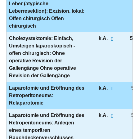
Leber (atypische
Leberresektion): Exzision, lokal:
Offen chirurgisch Offen
chirurgisch
Cholezystektomie: Einfach,
k.A.
5-5
Umsteigen laparoskopisch -
offen chirurgisch: Ohne
operative Revision der
Gallengänge Ohne operative
Revision der Gallengänge
Laparotomie und Eröffnung des
k.A.
5-5
Retroperitoneums:
Relaparotomie
Laparotomie und Eröffnung des
k.A.
5-5
Retroperitoneums: Anlegen
eines temporären
Bauchdeckenverschlusses