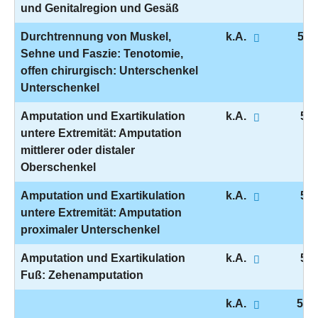
und Genitalregion und Gesäß
Durchtrennung von Muskel,
k.A.
5-8
Sehne und Faszie: Tenotomie,
offen chirurgisch: Unterschenkel
Unterschenkel
Amputation und Exartikulation
k.A.
5-8
untere Extremität: Amputation
mittlerer oder distaler
Oberschenkel
Amputation und Exartikulation
k.A.
5-8
untere Extremität: Amputation
proximaler Unterschenkel
Amputation und Exartikulation
k.A.
5-8
Fuß: Zehenamputation
k.A.
5-8