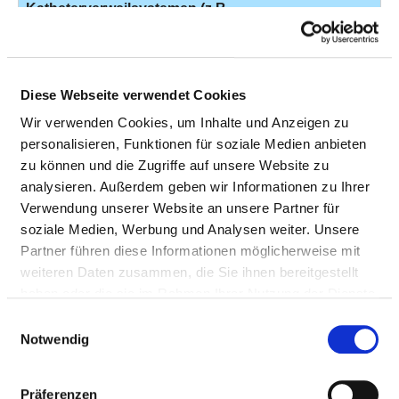
Katheterverweilsystemen (z.B.
zur Chemotherapie oder zur
Schmerztherapie)
Exzision einzelner Lymphknoten
k.A.
5-4
Diese Webseite verwendet Cookies
und Lymphgefäße: Paraaortal,
Wir verwenden Cookies, um Inhalte und Anzeigen zu
offen chirurgisch: Ohne
personalisieren, Funktionen für soziale Medien anbieten
Markierung Ohne Markierung
zu können und die Zugriffe auf unsere Website zu
Exzision einzelner Lymphknoten
k.A.
5-4
analysieren. Außerdem geben wir Informationen zu Ihrer
und Lymphgefäße: Iliakal, offen
Verwendung unserer Website an unsere Partner für
chirurgisch: Sonstige Sonstige
soziale Medien, Werbung und Analysen weiter. Unsere
Partner führen diese Informationen möglicherweise mit
Regionale Lymphadenektomie
k.A.
5-4
weiteren Daten zusammen, die Sie ihnen bereitgestellt
(Ausräumung mehrerer
haben oder die sie im Rahmen Ihrer Nutzung der Dienste
Lymphknoten einer Region) im
gesammelt haben.
Einwilligungsauswahl
Rahmen einer anderen
Notwendig
Operation: Pelvin
k.A.
5-4
Präferenzen