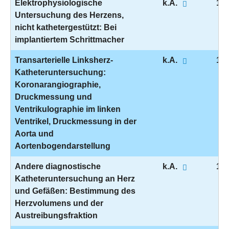
Elektrophysiologische
k.A.
1-2
Untersuchung des Herzens,
nicht kathetergestützt: Bei
implantiertem Schrittmacher
Transarterielle Linksherz-
k.A.
1-2
Katheteruntersuchung:
Koronarangiographie,
Druckmessung und
Ventrikulographie im linken
Ventrikel, Druckmessung in der
Aorta und
Aortenbogendarstellung
Andere diagnostische
k.A.
1-2
Katheteruntersuchung an Herz
und Gefäßen: Bestimmung des
Herzvolumens und der
Austreibungsfraktion