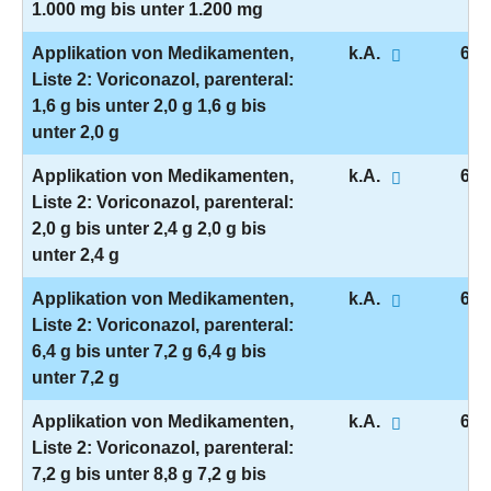
1.000 mg bis unter 1.200 mg
Applikation von Medikamenten,
k.A.
6-0
Liste 2: Voriconazol, parenteral:
1,6 g bis unter 2,0 g 1,6 g bis
unter 2,0 g
Applikation von Medikamenten,
k.A.
6-0
Liste 2: Voriconazol, parenteral:
2,0 g bis unter 2,4 g 2,0 g bis
unter 2,4 g
Applikation von Medikamenten,
k.A.
6-0
Liste 2: Voriconazol, parenteral:
6,4 g bis unter 7,2 g 6,4 g bis
unter 7,2 g
Applikation von Medikamenten,
k.A.
6-0
Liste 2: Voriconazol, parenteral:
7,2 g bis unter 8,8 g 7,2 g bis