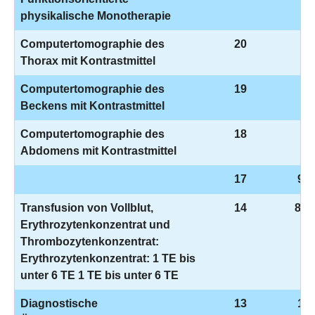
physikalische Monotherapie
Computertomographie des
20
3-
Thorax mit Kontrastmittel
Computertomographie des
19
3-
Beckens mit Kontrastmittel
Computertomographie des
18
3-
Abdomens mit Kontrastmittel
17
9-9
Transfusion von Vollblut,
14
8-8
Erythrozytenkonzentrat und
Thrombozytenkonzentrat:
Erythrozytenkonzentrat: 1 TE bis
unter 6 TE 1 TE bis unter 6 TE
Diagnostische
13
1-6