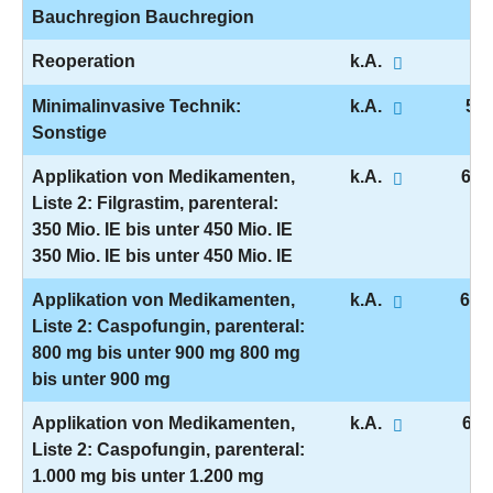
Bauchregion Bauchregion
Reoperation
k.A.
5-
Minimalinvasive Technik:
k.A.
5-9
Sonstige
Applikation von Medikamenten,
k.A.
6-0
Liste 2: Filgrastim, parenteral:
350 Mio. IE bis unter 450 Mio. IE
350 Mio. IE bis unter 450 Mio. IE
Applikation von Medikamenten,
k.A.
6-0
Liste 2: Caspofungin, parenteral:
800 mg bis unter 900 mg 800 mg
bis unter 900 mg
Applikation von Medikamenten,
k.A.
6-0
Liste 2: Caspofungin, parenteral:
1.000 mg bis unter 1.200 mg