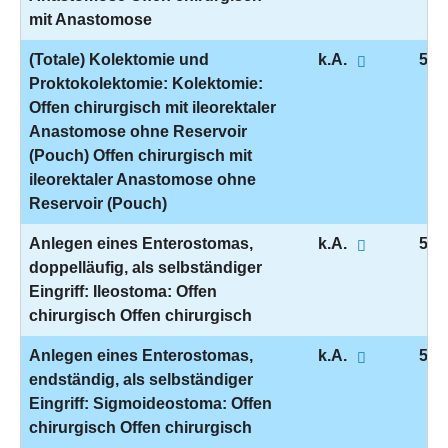
mit Anastomose
(Totale) Kolektomie und
k.A.
5-4
Proktokolektomie: Kolektomie:
Offen chirurgisch mit ileorektaler
Anastomose ohne Reservoir
(Pouch) Offen chirurgisch mit
ileorektaler Anastomose ohne
Reservoir (Pouch)
Anlegen eines Enterostomas,
k.A.
5-4
doppelläufig, als selbständiger
Eingriff: Ileostoma: Offen
chirurgisch Offen chirurgisch
Anlegen eines Enterostomas,
k.A.
5-4
endständig, als selbständiger
Eingriff: Sigmoideostoma: Offen
chirurgisch Offen chirurgisch