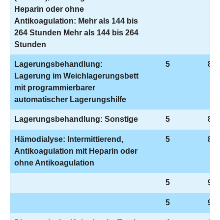
Heparin oder ohne
Antikoagulation: Mehr als 144 bis
264 Stunden Mehr als 144 bis 264
Stunden
Lagerungsbehandlung:
5
8-3
Lagerung im Weichlagerungsbett
mit programmierbarer
automatischer Lagerungshilfe
Lagerungsbehandlung: Sonstige
5
8-3
Hämodialyse: Intermittierend,
5
8-8
Antikoagulation mit Heparin oder
ohne Antikoagulation
5
9-9
5
9-9