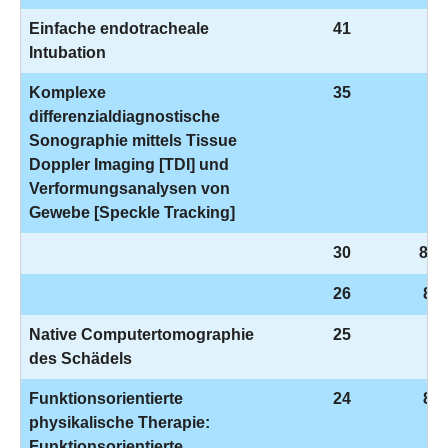
Einfache endotracheale
41
8-
Intubation
Komplexe
35
3-
differenzialdiagnostische
Sonographie mittels Tissue
Doppler Imaging [TDI] und
Verformungsanalysen von
Gewebe [Speckle Tracking]
30
8-8
26
8-7
Native Computertomographie
25
3-
des Schädels
Funktionsorientierte
24
8-5
physikalische Therapie:
Funktionsorientierte