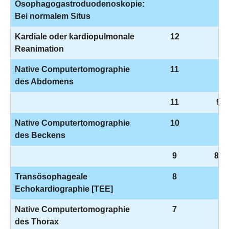
Ösophagogastroduodenoskopie:
Bei normalem Situs
Kardiale oder kardiopulmonale
12
8-
Reanimation
Native Computertomographie
11
3-
des Abdomens
11
9-9
Native Computertomographie
10
3-
des Beckens
9
8-8
Transösophageale
8
3-
Echokardiographie [TEE]
Native Computertomographie
7
3-
des Thorax