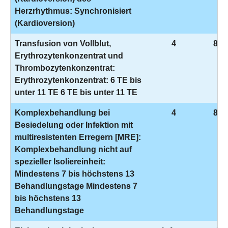
Herzrhythmus: Synchronisiert
(Kardioversion)
Transfusion von Vollblut,
4
8-8
Erythrozytenkonzentrat und
Thrombozytenkonzentrat:
Erythrozytenkonzentrat: 6 TE bis
unter 11 TE 6 TE bis unter 11 TE
Komplexbehandlung bei
4
8-9
Besiedelung oder Infektion mit
multiresistenten Erregern [MRE]:
Komplexbehandlung nicht auf
spezieller Isoliereinheit:
Mindestens 7 bis höchstens 13
Behandlungstage Mindestens 7
bis höchstens 13
Behandlungstage