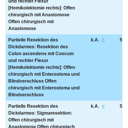
und rechter Flexur
[Hemikolektomie rechts]: Offen
chirurgisch mit Anastomose
Offen chirurgisch mit
Anastomose
Partielle Resektion des
k.A.
5-4
Dickdarmes: Resektion des
Colon ascendens mit Coecum
und rechter Flexur
[Hemikolektomie rechts]: Offen
chirurgisch mit Enterostoma und
Blindverschluss Offen
chirurgisch mit Enterostoma und
Blindverschluss
Partielle Resektion des
k.A.
5-4
Dickdarmes: Sigmaresektion:
Offen chirurgisch mit
Anastomose Offen chirurgisch