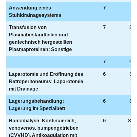
Anwendung eines
7
8-
Stuhldrainagesystems
Transfusion von
7
8-8
Plasmabestandteilen und
gentechnisch hergestellten
Plasmaproteinen: Sonstige
7
9-9
Laparotomie und Eröffnung des
6
5-5
Retroperitoneums: Laparotomie
mit Drainage
Lagerungsbehandlung:
6
8-3
Lagerung im Spezialbett
Hämodialyse: Kontinuierlich,
6
8-8
venovenös, pumpengetrieben
(CVVHD), Antikoagulation mit