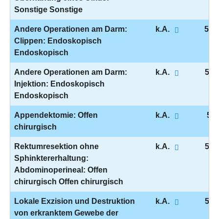
Sonstige Sonstige
Andere Operationen am Darm:
k.A.
5-4
Clippen: Endoskopisch
Endoskopisch
Andere Operationen am Darm:
k.A.
5-4
Injektion: Endoskopisch
Endoskopisch
Appendektomie: Offen
k.A.
5-4
chirurgisch
Rektumresektion ohne
k.A.
5-4
Sphinktererhaltung:
Abdominoperineal: Offen
chirurgisch Offen chirurgisch
Lokale Exzision und Destruktion
k.A.
5-5
von erkranktem Gewebe der