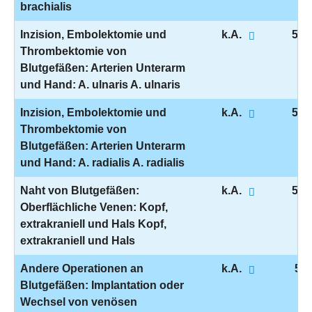
brachialis
Inzision, Embolektomie und
k.A.
5-3
Thrombektomie von
Blutgefäßen: Arterien Unterarm
und Hand: A. ulnaris A. ulnaris
Inzision, Embolektomie und
k.A.
5-3
Thrombektomie von
Blutgefäßen: Arterien Unterarm
und Hand: A. radialis A. radialis
Naht von Blutgefäßen:
k.A.
5-3
Oberflächliche Venen: Kopf,
extrakraniell und Hals Kopf,
extrakraniell und Hals
Andere Operationen an
k.A.
5-3
Blutgefäßen: Implantation oder
Wechsel von venösen