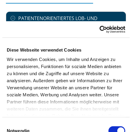
PATIENTENORIENTIERTES LOB- UND
BESCHWERDEMANAGEMENT
Strukturiertes Beschwerdemanagement wurde
eingeführt: ja
Diese Webseite verwendet Cookies
Es besteht seit 2008 ein strukturiertes und
Wir verwenden Cookies, um Inhalte und Anzeigen zu
zentrales Beschwerdemanagement.
personalisieren, Funktionen für soziale Medien anbieten
zu können und die Zugriffe auf unsere Website zu
Schriftliches Konzept existiert: ja
analysieren. Außerdem geben wir Informationen zu Ihrer
Verwendung unserer Website an unsere Partner für
Es gibt ein schriftliches Konzept zur
soziale Medien, Werbung und Analysen weiter. Unsere
Beschwerdeannahme, Beschwerdebearbeitung
Partner führen diese Informationen möglicherweise mit
und regelmäßiger Auswertung. Zur
weiteren Daten zusammen, die Sie ihnen bereitgestellt
Beschwerdestimulation werden die Patienten und
haben oder die sie im Rahmen Ihrer Nutzung der Dienste
Angehörigen über Flyer, Aushänge, Internet
gesammelt haben.
Einwilligungsauswahl
(Kontaktformular) informiert.
Notwendig