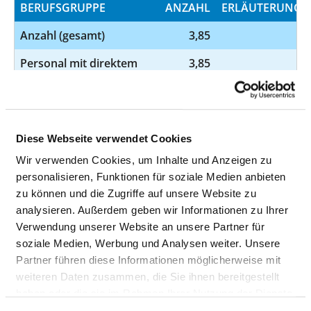
BERUFSGRUPPE
ANZAHL
ERLÄUTERUNG
Anzahl (gesamt)
3,85
Personal mit direktem
3,85
Beschäftigungsverhältnis
Personal ohne direktes
0,00
Beschäftigungsverhältnis
Diese Webseite verwendet Cookies
Personal in der
0,00
Wir verwenden Cookies, um Inhalte und Anzeigen zu
ambulanten Versorgung
personalisieren, Funktionen für soziale Medien anbieten
zu können und die Zugriffe auf unsere Website zu
Personal in der
3,85
analysieren. Außerdem geben wir Informationen zu Ihrer
stationären Versorgung
Verwendung unserer Website an unsere Partner für
soziale Medien, Werbung und Analysen weiter. Unsere
HEILERZIEHUNGSPFLEGER UND
Partner führen diese Informationen möglicherweise mit
HEILERZIEHUNGSPFLEGERIN
weiteren Daten zusammen, die Sie ihnen bereitgestellt
haben oder die sie im Rahmen Ihrer Nutzung der Dienste
gesammelt haben.