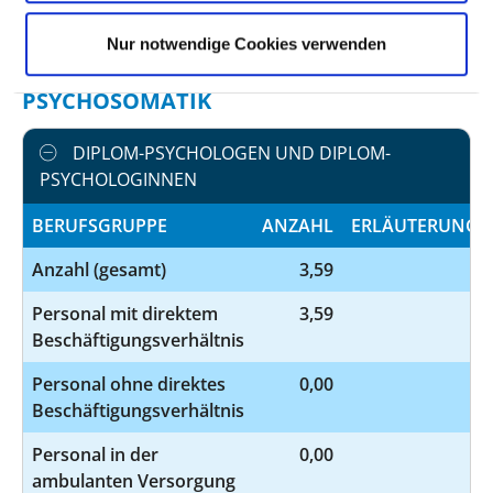
AUSGEWÄHLTES THERAPEUTISCHES
Nur notwendige Cookies verwenden
PERSONAL IN PSYCHIATRIE UND
PSYCHOSOMATIK
DIPLOM-PSYCHOLOGEN UND DIPLOM-
PSYCHOLOGINNEN
BERUFSGRUPPE
ANZAHL
ERLÄUTERUNG
Anzahl (gesamt)
3,59
Personal mit direktem
3,59
Beschäftigungsverhältnis
Personal ohne direktes
0,00
Beschäftigungsverhältnis
Personal in der
0,00
ambulanten Versorgung