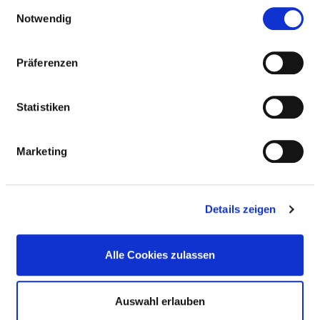
PSYCHOLOGISCHER PSYCHOTHERAPEUT UND
Einwilligungsauswahl
Notwendig
PSYCHOLOGISCHE PSYCHOTHERAPEUTIN
Präferenzen
KLINISCHER NEUROPSYCHOLOGE UND
KLINISCHE NEUROPSYCHOLOGIN
Statistiken
SOZIALARBEITER UND SOZIALARBEITERIN
Marketing
PHYSIOTHERAPEUT UND
PHYSIOTHERAPEUTIN
Details zeigen
ERGOTHERAPEUT UND ERGOTHERAPEUTIN
Alle Cookies zulassen
DIPLOM-PSYCHOLOGE UND DIPLOM-
PSYCHOLOGIN
Auswahl erlauben