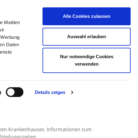
Alle Cookies zulassen
le Medien
TELLENBÖRSE
KONTAKT
IHRE MEINUNG
ir
Auswahl erlauben
, Werbung
ren Daten
ienste
Nur notwendige Cookies
- DRESDNERSTR.
verwenden
g
Details zeigen
mten Krankenhauses. Informationen zum
bteilungsseiten.