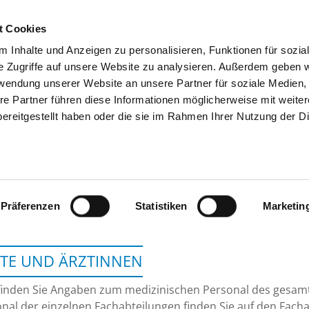
t Cookies
 Inhalte und Anzeigen zu personalisieren, Funktionen für sozia
SUCHEN
TIPPS & HILFE
DAS DKV
S
e Zugriffe auf unsere Website zu analysieren. Außerdem geben w
rwendung unserer Website an unsere Partner für soziale Medien
re Partner führen diese Informationen möglicherweise mit weite
ereitgestellt haben oder die sie im Rahmen Ihrer Nutzung der D
KLINIKUM CHEMNITZ GGMBH 
Präferenzen
Statistiken
Marketin
TE UND ÄRZTINNEN
finden Sie Angaben zum medizinischen Personal des gesa
nal der einzelnen Fachabteilungen finden Sie auf den Facha