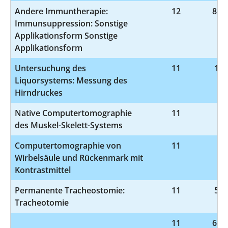
Andere Immuntherapie:
12
8-54
Immunsuppression: Sonstige
Applikationsform Sonstige
Applikationsform
Untersuchung des
11
1-2
Liquorsystems: Messung des
Hirndruckes
Native Computertomographie
11
3-
des Muskel-Skelett-Systems
Computertomographie von
11
3-
Wirbelsäule und Rückenmark mit
Kontrastmittel
Permanente Tracheostomie:
11
5-3
Tracheotomie
11
6-00