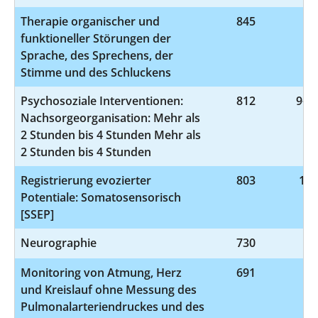
Therapie organischer und
845
9-
funktioneller Störungen der
Sprache, des Sprechens, der
Stimme und des Schluckens
Psychosoziale Interventionen:
812
9-40
Nachsorgeorganisation: Mehr als
2 Stunden bis 4 Stunden Mehr als
2 Stunden bis 4 Stunden
Registrierung evozierter
803
1-2
Potentiale: Somatosensorisch
[SSEP]
Neurographie
730
1-
Monitoring von Atmung, Herz
691
8-
und Kreislauf ohne Messung des
Pulmonalarteriendruckes und des