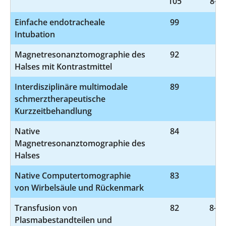
105
8-83
Einfache endotracheale
99
8-
Intubation
Magnetresonanztomographie des
92
3-
Halses mit Kontrastmittel
Interdisziplinäre multimodale
89
8-
schmerztherapeutische
Kurzzeitbehandlung
Native
84
3-
Magnetresonanztomographie des
Halses
Native Computertomographie
83
3-
von Wirbelsäule und Rückenmark
Transfusion von
82
8-81
Plasmabestandteilen und