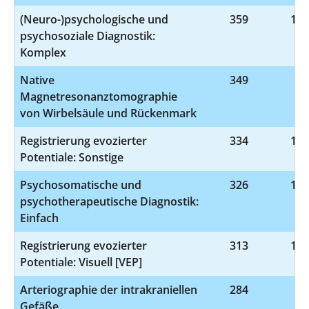
(Neuro-)psychologische und
359
1-9
psychosoziale Diagnostik:
Komplex
Native
349
3-
Magnetresonanztomographie
von Wirbelsäule und Rückenmark
Registrierung evozierter
334
1-2
Potentiale: Sonstige
Psychosomatische und
326
1-9
psychotherapeutische Diagnostik:
Einfach
Registrierung evozierter
313
1-2
Potentiale: Visuell [VEP]
Arteriographie der intrakraniellen
284
3-
Gefäße