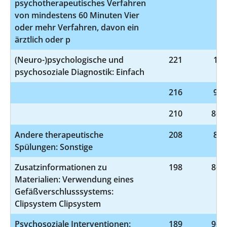
psychotherapeutisches Verfahren
von mindestens 60 Minuten Vier
oder mehr Verfahren, davon ein
ärztlich oder p
(Neuro-)psychologische und
221
1-9
psychosoziale Diagnostik: Einfach
216
9-9
210
8-83
Andere therapeutische
208
8-1
Spülungen: Sonstige
Zusatzinformationen zu
198
8-83
Materialien: Verwendung eines
Gefäßverschlusssystems:
Clipsystem Clipsystem
Psychosoziale Interventionen:
189
9-40