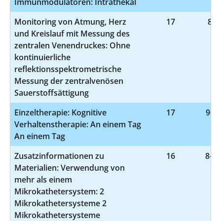
Immunmodulatoren: Intrathekal
Monitoring von Atmung, Herz
17
8-9
und Kreislauf mit Messung des
zentralen Venendruckes: Ohne
kontinuierliche
reflektionsspektrometrische
Messung der zentralvenösen
Sauerstoffsättigung
Einzeltherapie: Kognitive
17
9-41
Verhaltenstherapie: An einem Tag
An einem Tag
Zusatzinformationen zu
16
8-83
Materialien: Verwendung von
mehr als einem
Mikrokathetersystem: 2
Mikrokathetersysteme 2
Mikrokathetersysteme