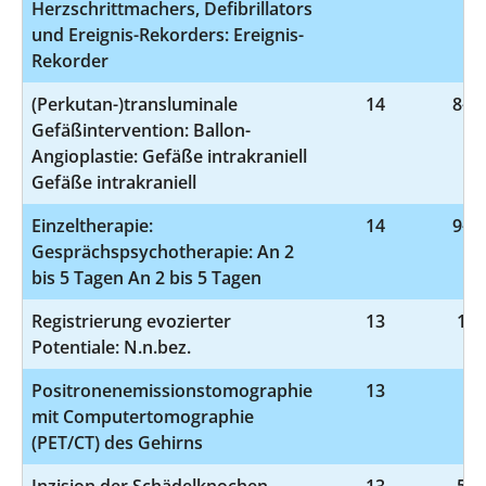
Herzschrittmachers, Defibrillators
und Ereignis-Rekorders: Ereignis-
Rekorder
(Perkutan-)transluminale
14
8-83
Gefäßintervention: Ballon-
Angioplastie: Gefäße intrakraniell
Gefäße intrakraniell
Einzeltherapie:
14
9-41
Gesprächspsychotherapie: An 2
bis 5 Tagen An 2 bis 5 Tagen
Registrierung evozierter
13
1-2
Potentiale: N.n.bez.
Positronenemissionstomographie
13
3-
mit Computertomographie
(PET/CT) des Gehirns
Inzision der Schädelknochen
13
5-0