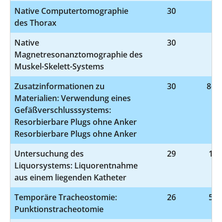
Native Computertomographie
30
3-
des Thorax
Native
30
3-
Magnetresonanztomographie des
Muskel-Skelett-Systems
Zusatzinformationen zu
30
8-83
Materialien: Verwendung eines
Gefäßverschlusssystems:
Resorbierbare Plugs ohne Anker
Resorbierbare Plugs ohne Anker
Untersuchung des
29
1-2
Liquorsystems: Liquorentnahme
aus einem liegenden Katheter
Temporäre Tracheostomie:
26
5-3
Punktionstracheotomie