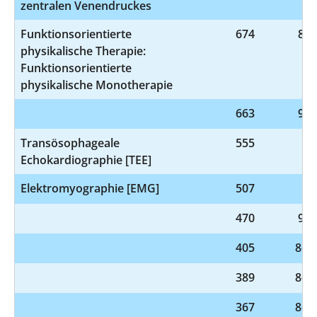
zentralen Venendruckes
Funktionsorientierte
674
8-5
physikalische Therapie:
Funktionsorientierte
physikalische Monotherapie
663
9-9
Transösophageale
555
3-
Echokardiographie [TEE]
Elektromyographie [EMG]
507
1-
470
9-9
405
8-98
389
8-98
367
8-98