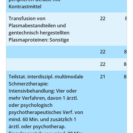
Kontrastmittel
Transfusion von
22
8-8
Plasmabestandteilen und
gentechnisch hergestellten
Plasmaproteinen: Sonstige
22
8-98
22
8-98
Teilstat. interdiszipl. multimodale
21
8-91
Schmerztherapie:
Intensivbehandlung: Vier oder
mehr Verfahren, davon 1 ärztl.
oder psychologisch
psychotherapeutisches Verf. von
mind. 60 Min. und zusätzlich 1
ärztl. oder psychotherap.