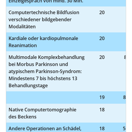
Einzelgespräch von mind. 30 Min.
Computertechnische Bildfusion
20
3-
verschiedener bildgebender
Modalitäten
Kardiale oder kardiopulmonale
20
8-
Reanimation
Multimodale Komplexbehandlung
20
8-9
bei Morbus Parkinson und
atypischem Parkinson-Syndrom:
Mindestens 7 bis höchstens 13
Behandlungstage
19
8-98
Native Computertomographie
18
3-
des Beckens
Andere Operationen an Schädel,
18
5-02