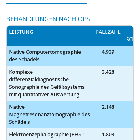
BEHANDLUNGEN NACH OPS
LEISTUNG
FALLZAHL
OP
SCHL
Native Computertomographie
4.939
3-
des Schädels
Komplexe
3.428
3-
differenzialdiagnostische
Sonographie des Gefäßsystems
mit quantitativer Auswertung
Native
2.148
3-
Magnetresonanztomographie des
Schädels
Elektroenzephalographie [EEG]:
1.803
1-2