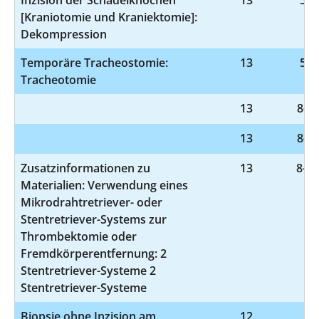
[Kraniotomie und Kraniektomie]:
Dekompression
Temporäre Tracheostomie:
13
5-3
Tracheotomie
13
8-71
13
8-83
Zusatzinformationen zu
13
8-83
Materialien: Verwendung eines
Mikrodrahtretriever- oder
Stentretriever-Systems zur
Thrombektomie oder
Fremdkörperentfernung: 2
Stentretriever-Systeme 2
Stentretriever-Systeme
Biopsie ohne Inzision am
12
1-