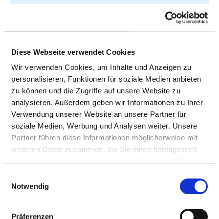
Teilstationäre interdisziplinäre
55
8-91
multimodale Schmerztherapie:
Intensivbehandlung: Vier oder
mehr Verfahren, zusätzlich ein
Diese Webseite verwendet Cookies
ärztliches oder
Wir verwenden Cookies, um Inhalte und Anzeigen zu
psychotherapeutisches
personalisieren, Funktionen für soziale Medien anbieten
Einzelgespräch von mindestens
zu können und die Zugriffe auf unsere Website zu
30 Minuten Vier oder mehr
analysieren. Außerdem geben wir Informationen zu Ihrer
Verfahren, zusätzlich ein
Verwendung unserer Website an unsere Partner für
ärztliches o
soziale Medien, Werbung und Analysen weiter. Unsere
Partner führen diese Informationen möglicherweise mit
Computertomographie des
54
3-
weiteren Daten zusammen, die Sie ihnen bereitgestellt
Beckens mit Kontrastmittel
haben oder die sie im Rahmen Ihrer Nutzung der Dienste
(Perkutan-)transluminale
51
8-83
gesammelt haben.
Einwilligungsauswahl
Gefäßintervention: Ballon-
Notwendig
Angioplastie: A. carotis interna
extrakraniell mit A. carotis
Präferenzen
communis A. carotis interna