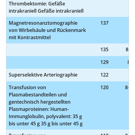
Thrombektomie: Gefäße
intrakraniell Gefäße intrakraniell
Magnetresonanztomographie
137
3-
von Wirbelsäule und Rückenmark
mit Kontrastmittel
135
8-98
129
8-9
Superselektive Arteriographie
122
3-
Transfusion von
120
8-81
Plasmabestandteilen und
gentechnisch hergestellten
Plasmaproteinen: Human-
Immunglobulin, polyvalent: 35 g
bis unter 45 g 35 g bis unter 45 g