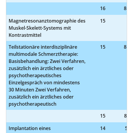
16
8-98
Magnetresonanztomographie des
15
3-
Muskel-Skelett-Systems mit
Kontrastmittel
Teilstationäre interdisziplinäre
15
8-91
multimodale Schmerztherapie:
Basisbehandlung: Zwei Verfahren,
zusätzlich ein ärztliches oder
psychotherapeutisches
Einzelgespräch von mindestens
30 Minuten Zwei Verfahren,
zusätzlich ein ärztliches oder
psychotherapeutisch
15
8-98
Implantation eines
14
5-3