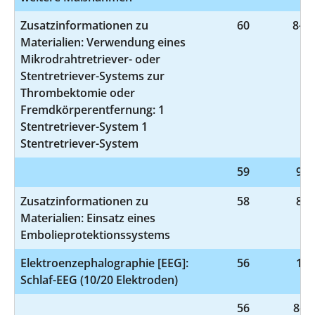
Zusatzinformationen zu
60
8-83
Materialien: Verwendung eines
Mikrodrahtretriever- oder
Stentretriever-Systems zur
Thrombektomie oder
Fremdkörperentfernung: 1
Stentretriever-System 1
Stentretriever-System
59
9-9
Zusatzinformationen zu
58
8-8
Materialien: Einsatz eines
Embolieprotektionssystems
Elektroenzephalographie [EEG]:
56
1-2
Schlaf-EEG (10/20 Elektroden)
56
8-83