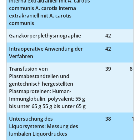
interna extrakraniell mit A. carotis
communis A. carotis interna
extrakraniell mit A. carotis
communis
Ganzkörperplethysmographie
42
1-
Intraoperative Anwendung der
42
3-
Verfahren
Transfusion von
39
8-81
Plasmabestandteilen und
gentechnisch hergestellten
Plasmaproteinen: Human-
Immunglobulin, polyvalent: 55 g
bis unter 65 g 55 g bis unter 65 g
Untersuchung des
38
1-2
Liquorsystems: Messung des
lumbalen Liquordruckes