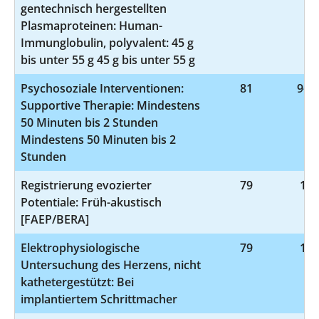
gentechnisch hergestellten
Plasmaproteinen: Human-
Immunglobulin, polyvalent: 45 g
bis unter 55 g 45 g bis unter 55 g
Psychosoziale Interventionen:
81
9-40
Supportive Therapie: Mindestens
50 Minuten bis 2 Stunden
Mindestens 50 Minuten bis 2
Stunden
Registrierung evozierter
79
1-2
Potentiale: Früh-akustisch
[FAEP/BERA]
Elektrophysiologische
79
1-2
Untersuchung des Herzens, nicht
kathetergestützt: Bei
implantiertem Schrittmacher