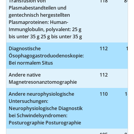
Transfusion von
118
8-81
Plasmabestandteilen und
gentechnisch hergestellten
Plasmaproteinen: Human-
Immunglobulin, polyvalent: 25 g
bis unter 35 g 25 g bis unter 35 g
Diagnostische
112
1-6
Ösophagogastroduodenoskopie:
Bei normalem Situs
Andere native
112
3-
Magnetresonanztomographie
Andere neurophysiologische
110
1-20
Untersuchungen:
Neurophysiologische Diagnostik
bei Schwindelsyndromen:
Posturographie Posturographie