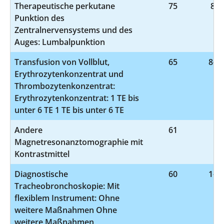
Therapeutische perkutane
75
8-1
Punktion des
Zentralnervensystems und des
Auges: Lumbalpunktion
Transfusion von Vollblut,
65
8-80
Erythrozytenkonzentrat und
Thrombozytenkonzentrat:
Erythrozytenkonzentrat: 1 TE bis
unter 6 TE 1 TE bis unter 6 TE
Andere
61
3-
Magnetresonanztomographie mit
Kontrastmittel
Diagnostische
60
1-62
Tracheobronchoskopie: Mit
flexiblem Instrument: Ohne
weitere Maßnahmen Ohne
weitere Maßnahmen