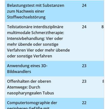
Belastungstest mit Substanzen
24
1-
zum Nachweis einer
Stoffwechselstörung
Teilstationäre interdisziplinäre
24
8-91
multimodale Schmerztherapie:
Intensivbehandlung: Vier oder
mehr übende oder sonstige
Verfahren Vier oder mehr übende
oder sonstige Verfahren
Anwendung eines 3D-
23
3-
Bildwandlers
Offenhalten der oberen
23
8-7
Atemwege: Durch
nasopharyngealen Tubus
Computertomographie der
22
3-
peripheren Gefäße mit