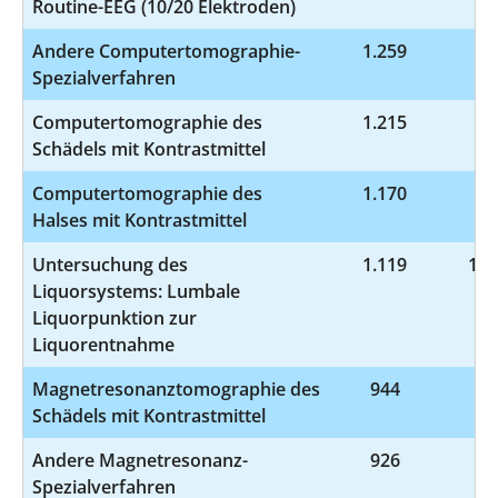
Routine-EEG (10/20 Elektroden)
Andere Computertomographie-
1.259
3-
Spezialverfahren
Computertomographie des
1.215
3-
Schädels mit Kontrastmittel
Computertomographie des
1.170
3-
Halses mit Kontrastmittel
Untersuchung des
1.119
1-2
Liquorsystems: Lumbale
Liquorpunktion zur
Liquorentnahme
Magnetresonanztomographie des
944
3-
Schädels mit Kontrastmittel
Andere Magnetresonanz-
926
3-
Spezialverfahren