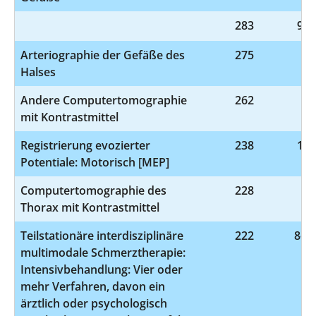
283
9-9
Arteriographie der Gefäße des
275
3-
Halses
Andere Computertomographie
262
3-
mit Kontrastmittel
Registrierung evozierter
238
1-2
Potentiale: Motorisch [MEP]
Computertomographie des
228
3-
Thorax mit Kontrastmittel
Teilstationäre interdisziplinäre
222
8-91
multimodale Schmerztherapie:
Intensivbehandlung: Vier oder
mehr Verfahren, davon ein
ärztlich oder psychologisch