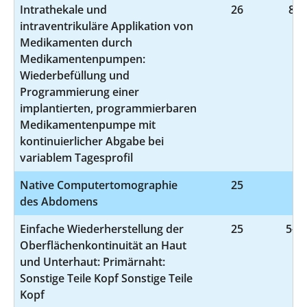
Intrathekale und
26
8-0
intraventrikuläre Applikation von
Medikamenten durch
Medikamentenpumpen:
Wiederbefüllung und
Programmierung einer
implantierten, programmierbaren
Medikamentenpumpe mit
kontinuierlicher Abgabe bei
variablem Tagesprofil
Native Computertomographie
25
3-
des Abdomens
Einfache Wiederherstellung der
25
5-90
Oberflächenkontinuität an Haut
und Unterhaut: Primärnaht:
Sonstige Teile Kopf Sonstige Teile
Kopf