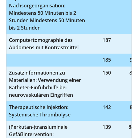
Nachsorgeorganisation:
Mindestens 50 Minuten bis 2
Stunden Mindestens 50 Minuten
bis 2 Stunden
Computertomographie des
187
3-
Abdomens mit Kontrastmittel
185
9-9
Zusatzinformationen zu
150
8-8
Materialien: Verwendung einer
Katheter-Einführhilfe bei
neurovaskulären Eingriffen
Therapeutische Injektion:
142
8-0
Systemische Thrombolyse
(Perkutan-)transluminale
139
8-83
Gefäßintervention: