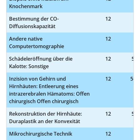
Knochenmark
Bestimmung der CO-
12
1-
Diffusionskapazität
Andere native
12
3-
Computertomographie
Schädeleröffnung über die
12
5-0
Kalotte: Sonstige
Inzision von Gehirn und
12
5-01
Hirnhäuten: Entleerung eines
intrazerebralen Hämatoms: Offen
chirurgisch Offen chirurgisch
Rekonstruktion der Hirnhäute:
12
5-0
Duraplastik an der Konvexität
Mikrochirurgische Technik
12
5-