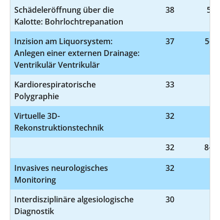
Schädeleröffnung über die
38
5-0
Kalotte: Bohrlochtrepanation
Inzision am Liquorsystem:
37
5-02
Anlegen einer externen Drainage:
Ventrikulär Ventrikulär
Kardiorespiratorische
33
1-
Polygraphie
Virtuelle 3D-
32
3-
Rekonstruktionstechnik
32
8-83
Invasives neurologisches
32
8-
Monitoring
Interdisziplinäre algesiologische
30
1-
Diagnostik