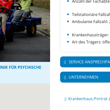
Anzahl der Fachabte
Teilstationäre Fallzah
Ambulante Fallzahl: 
Krankenhausträger:
Art des Trägers: öffe
SERVICE-ANSPRECHPA
INIK FÜR PSYCHISCHE
UNTERNEHMEN
Krankenhaus-Porträt