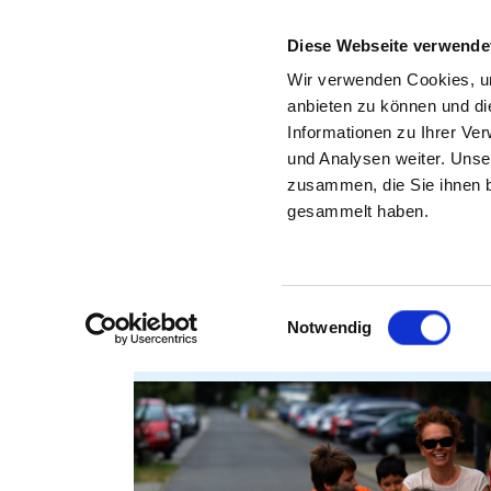
Diese Webseite verwende
Wir verwenden Cookies, um
anbieten zu können und di
Informationen zu Ihrer Ve
Zurück zu den Suchergebnissen
und Analysen weiter. Unse
zusammen, die Sie ihnen b
gesammelt haben.
VITOS KINDER- UND
JUGENDTAGESKLINIK F
PSYCHISCHE GESUNDHE
Einwilligungsauswahl
DIETZENBACH
Notwendig