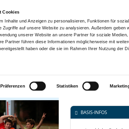
t Cookies
 Inhalte und Anzeigen zu personalisieren, Funktionen für sozia
SUCHEN
TIPPS & HILFE
DAS DKV
S
e Zugriffe auf unsere Website zu analysieren. Außerdem geben w
rwendung unserer Website an unsere Partner für soziale Medien
re Partner führen diese Informationen möglicherweise mit weite
Offenbacher Straße 17-19
ereitgestellt haben oder die sie im Rahmen Ihrer Nutzung der D
63128 Dietzenbach
Tel.:
02772-5040
ÜR
Mail:
ed.nrobreh-sotiv@ofn
IT
Präferenzen
Statistiken
Marketin
https://www.vitos.de/gesell
BASIS-INFOS