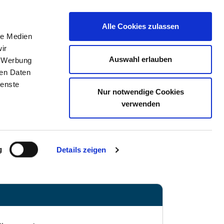
Alle Cookies zulassen
le Medien
TELLENBÖRSE
KONTAKT
IHRE MEINUNG
ir
Auswahl erlauben
, Werbung
ren Daten
ienste
Anfahrt
Nur notwendige Cookies
verwenden
i
g
Details zeigen
schaften/vitos-herborn/...