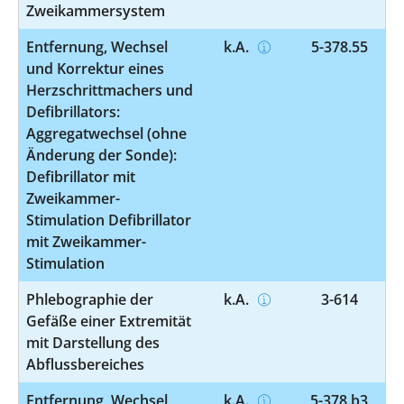
Zweikammersystem
Entfernung, Wechsel
k.A.
5-378.55
und Korrektur eines
Herzschrittmachers und
Defibrillators:
Aggregatwechsel (ohne
Änderung der Sonde):
Defibrillator mit
Zweikammer-
Stimulation Defibrillator
mit Zweikammer-
Stimulation
Phlebographie der
k.A.
3-614
Gefäße einer Extremität
mit Darstellung des
Abflussbereiches
Entfernung, Wechsel
k.A.
5-378.b3