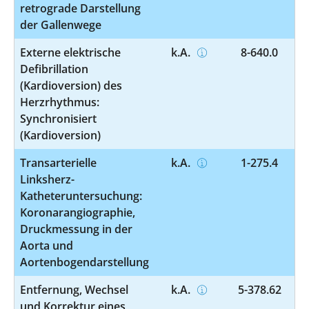
retrograde Darstellung
der Gallenwege
Externe elektrische
k.A.
8-640.0
Defibrillation
(Kardioversion) des
Herzrhythmus:
Synchronisiert
(Kardioversion)
Transarterielle
k.A.
1-275.4
Linksherz-
Katheteruntersuchung:
Koronarangiographie,
Druckmessung in der
Aorta und
Aortenbogendarstellung
Entfernung, Wechsel
k.A.
5-378.62
und Korrektur eines