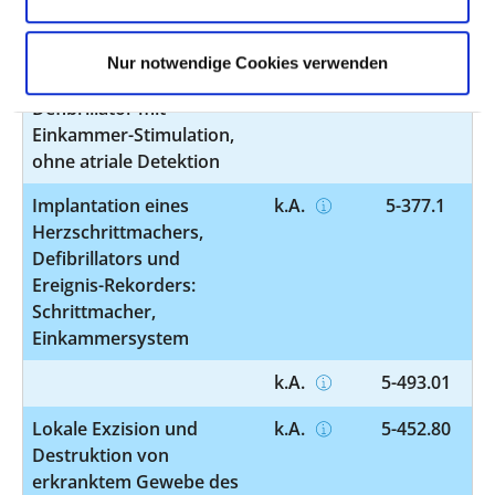
Änderung der Sonde):
Defibrillator mit
Einkammer-Stimulation,
Nur notwendige Cookies verwenden
ohne atriale Detektion
Defibrillator mit
Einkammer-Stimulation,
ohne atriale Detektion
Implantation eines
k.A.
5-377.1
Herzschrittmachers,
Defibrillators und
Ereignis-Rekorders:
Schrittmacher,
Einkammersystem
k.A.
5-493.01
Lokale Exzision und
k.A.
5-452.80
Destruktion von
erkranktem Gewebe des