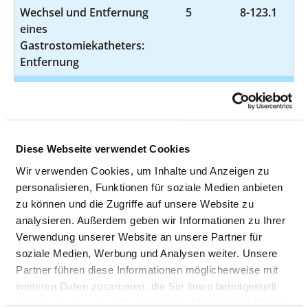
Wechsel und Entfernung
5
8-123.1
eines
Gastrostomiekatheters:
Entfernung
Transarterielle
5
1-275.5
Linksherz-
Katheteruntersuchung:
Koronarangiographie
Diese Webseite verwendet Cookies
von Bypassgefäßen
Wir verwenden Cookies, um Inhalte und Anzeigen zu
Transarterielle
4
1-275.1
personalisieren, Funktionen für soziale Medien anbieten
Linksherz-
zu können und die Zugriffe auf unsere Website zu
Katheteruntersuchung:
analysieren. Außerdem geben wir Informationen zu Ihrer
Koronarangiographie
Verwendung unserer Website an unsere Partner für
und Druckmessung im
soziale Medien, Werbung und Analysen weiter. Unsere
linken Ventrikel
Partner führen diese Informationen möglicherweise mit
weiteren Daten zusammen, die Sie ihnen bereitgestellt
Entfernung, Wechsel
4
5-378.5f
haben oder die sie im Rahmen Ihrer Nutzung der Dienste