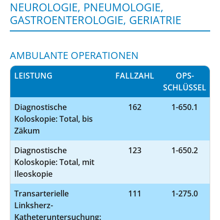
NEUROLOGIE, PNEUMOLOGIE,
GASTROENTEROLOGIE, GERIATRIE
AMBULANTE OPERATIONEN
LEISTUNG
FALLZAHL
OPS-
SCHLÜSSEL
Diagnostische
162
1-650.1
Koloskopie: Total, bis
Zäkum
Diagnostische
123
1-650.2
Koloskopie: Total, mit
Ileoskopie
Transarterielle
111
1-275.0
Linksherz-
Katheteruntersuchung: