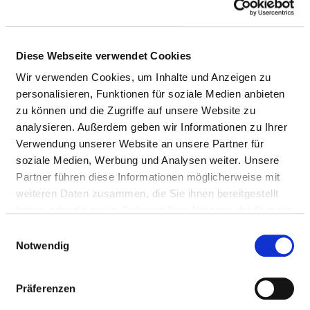
Ärzte & Ärztinnen
Pflegepersonal
Diese Webseite verwendet Cookies
Wir verwenden Cookies, um Inhalte und Anzeigen zu
AUSGEWÄHLTES THERAPEUTISCHES
personalisieren, Funktionen für soziale Medien anbieten
PERSONAL IN PSYCHIATRIE UND
zu können und die Zugriffe auf unsere Website zu
PSYCHOSOMATIK
analysieren. Außerdem geben wir Informationen zu Ihrer
Verwendung unserer Website an unsere Partner für
Hier finden Sie Angaben zum therapeutischen Personal
soziale Medien, Werbung und Analysen weiter. Unsere
des gesamten Krankenhauses.
Partner führen diese Informationen möglicherweise mit
weiteren Daten zusammen, die Sie ihnen bereitgestellt
haben oder die sie im Rahmen Ihrer Nutzung der Dienste
SPEZIELLE THERAPEUTEN/-INNEN
gesammelt haben.
Einwilligungsauswahl
Notwendig
PERSONAL MIT ZUSATZQUALIFIKATION
NACH BOBATH ODER VOJTA
Präferenzen
BERUFSGRUPPE
ANZAHL
ERLÄUTERUN