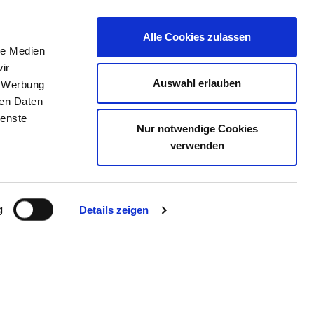
Alle Cookies zulassen
le Medien
TELLENBÖRSE
KONTAKT
IHRE MEINUNG
ir
Auswahl erlauben
, Werbung
ren Daten
ienste
Nur notwendige Cookies
ASCHAU GMBH
verwenden
g
Details zeigen