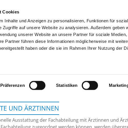
t Cookies
 Inhalte und Anzeigen zu personalisieren, Funktionen für sozia
SUCHEN
TIPPS & HILFE
DAS DKV
S
e Zugriffe auf unsere Website zu analysieren. Außerdem geben w
rwendung unserer Website an unsere Partner für soziale Medien
re Partner führen diese Informationen möglicherweise mit weite
ereitgestellt haben oder die sie im Rahmen Ihrer Nutzung der D
HERZZENTRUM DRES
Präferenzen
Statistiken
Marketin
TE UND ÄRZTINNEN
nelle Ausstattung der Fachabteilung mit Ärztinnen und Ärzt
 Fachabteilung zugeordnet werden können, werden übergrei