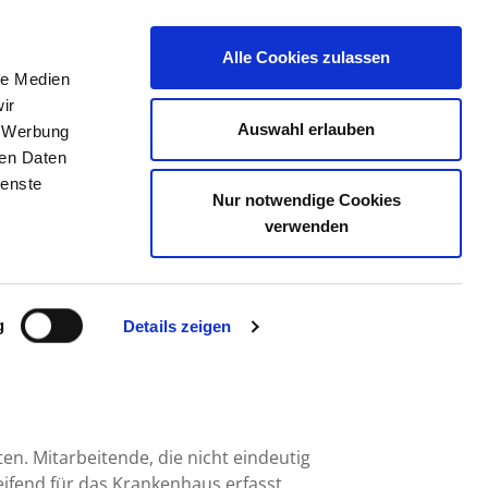
Alle Cookies zulassen
le Medien
TELLENBÖRSE
KONTAKT
IHRE MEINUNG
ir
Auswahl erlauben
, Werbung
ren Daten
ienste
Nur notwendige Cookies
DEN GMBH
verwenden
g
Details zeigen
en. Mitarbeitende, die nicht eindeutig
fend für das Krankenhaus erfasst.