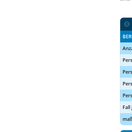
BER
Anz
Pers
Pers
Per
Pers
Fall
maßg