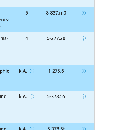
5
8-837.m0
nts:
e
nis-
4
5-377.30
aphie
k.A.
1-275.6
und
k.A.
5-378.55
und
k.A.
5-378.5f