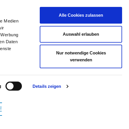
Alle Cookies zulassen
le Medien
TELLENBÖRSE
KONTAKT
IHRE MEINUNG
ir
Auswahl erlauben
, Werbung
ren Daten
ienste
Nur notwendige Cookies
DEN GMBH
verwenden
g
Details zeigen
E