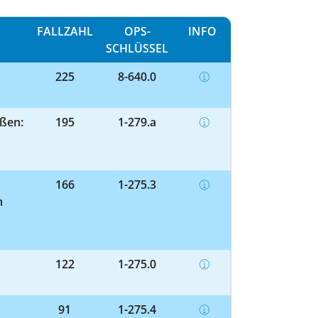
FALLZAHL
OPS-
INFO
SCHLÜSSEL
225
8-640.0
ßen:
195
1-279.a
166
1-275.3
m
122
1-275.0
91
1-275.4