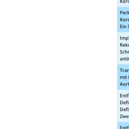
Kor
Per
Kor
Ein 
Impl
Rek
Sch
anti
Tran
mit
Aor
Ent
Defi
Defi
Zwe
Ent