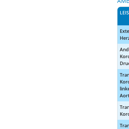
AMB
LEI
Exte
Herz
And
Kor
Dru
Tran
Kor
link
Aor
Tran
Kor
Tran