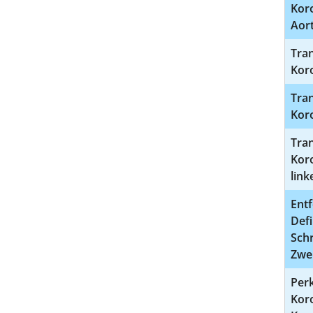
Kor
Aor
Tran
Kor
Tran
Kor
Tran
Kor
link
Ent
Defi
Sch
Zwe
Per
Koro