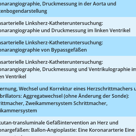
onarangiographie, Druckmessung in der Aorta und
tenbogendarstellung
sarterielle Linksherz-Katheteruntersuchung:
onarangiographie und Druckmessung im linken Ventrikel
sarterielle Linksherz-Katheteruntersuchung:
onarangiographie von Bypassgefäßen
sarterielle Linksherz-Katheteruntersuchung:
onarangiographie, Druckmessung und Ventrikulographie i
en Ventrikel
fernung, Wechsel und Korrektur eines Herzschrittmachers 
brillators: Aggregatwechsel (ohne Änderung der Sonde):
rittmacher, Zweikammersystem Schrittmacher,
ikammersystem
kutan-transluminale Gefäßintervention an Herz und
nargefäßen: Ballon-Angioplastie: Eine Koronararterie Eine