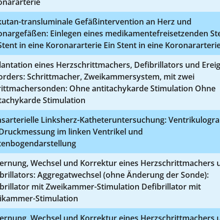
onararterie
kutan-transluminale Gefäßintervention an Herz und
onargefäßen: Einlegen eines medikamentefreisetzenden Ste
Stent in eine Koronararterie Ein Stent in eine Koronararteri
antation eines Herzschrittmachers, Defibrillators und Ereig
orders: Schrittmacher, Zweikammersystem, mit zwei
rittmachersonden: Ohne antitachykarde Stimulation Ohne
tachykarde Stimulation
sarterielle Linksherz-Katheteruntersuchung: Ventrikulogr
 Druckmessung im linken Ventrikel und
tenbogendarstellung
fernung, Wechsel und Korrektur eines Herzschrittmachers 
brillators: Aggregatwechsel (ohne Änderung der Sonde):
brillator mit Zweikammer-Stimulation Defibrillator mit
ikammer-Stimulation
fernung, Wechsel und Korrektur eines Herzschrittmachers 