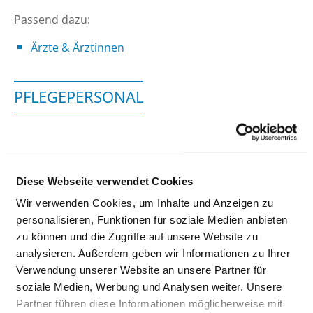
Passend dazu:
Ärzte & Ärztinnen
PFLEGEPERSONAL
Personelle Ausstattung der Fachabteilung mit
Pflegepersonal. Mitarbeitende, die nicht eindeutig
einer Fachabteilung zugeordnet werden können,
werden übergreifend für das Krankenhaus erfasst.
Diese Webseite verwendet Cookies
Wir verwenden Cookies, um Inhalte und Anzeigen zu
personalisieren, Funktionen für soziale Medien anbieten
GESUNDHEITS- UND KRANKENPFLEGER UND
zu können und die Zugriffe auf unsere Website zu
GESUNDHEITS- UND KRANKENPFLEGERINNEN
analysieren. Außerdem geben wir Informationen zu Ihrer
Verwendung unserer Website an unsere Partner für
Mit Fachabteilungszuordnung
soziale Medien, Werbung und Analysen weiter. Unsere
Partner führen diese Informationen möglicherweise mit