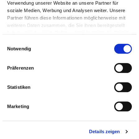
Verwendung unserer Website an unsere Partner für
Mail:
ed.dlawsfierg-inu@nizidemraelkun
soziale Medien, Werbung und Analysen weiter. Unsere
Anfahrt
Partner führen diese Informationen möglicherweise mit
weiteren Daten zusammen, die Sie ihnen bereitgestellt
haben oder die sie im Rahmen Ihrer Nutzung der Dienste
Ärztliche Leitung
gesammelt haben.
Einwilligungsauswahl
Prof. Dr. med. Norbert Hosten (Klinikdirektor)
Notwendig
Präferenzen
Informationen und Leistungen der
Fachabteilung
Statistiken
FALLZAHLEN
Marketing
Vollstationäre Fallzahl: 125
Details zeigen
PERSONELLE AUSSTATTUNG