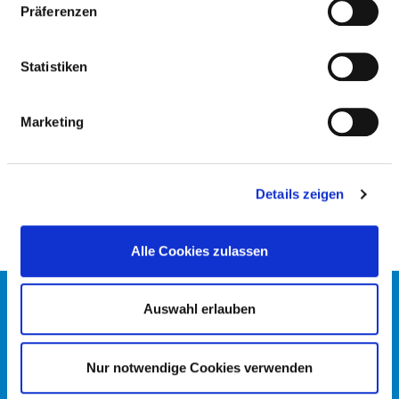
Präferenzen
ZENTRALE NOTAUFNAHME
Statistiken
PFLEGERISCHE FACHEXPERTISE
Marketing
Leitung einer Station / eines Bereiches (PQ05)
Intensiv- und Anästhesiepflege (PQ04)
Details zeigen
Alle Cookies zulassen
KONTAKT
Auswahl erlauben
IMPRESSUM
DATENSCHUTZ
Nur notwendige Cookies verwenden
DKTIG