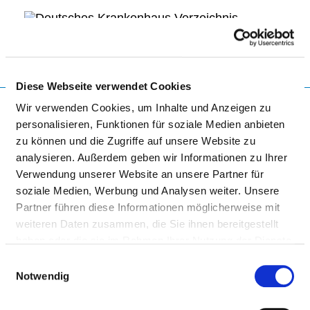
Togg
Diese Webseite verwendet Cookies
Startseite der Fachabteilung
Wir verwenden Cookies, um Inhalte und Anzeigen zu
personalisieren, Funktionen für soziale Medien anbieten
zu können und die Zugriffe auf unsere Website zu
UNIVERSITÄTSMEDIZIN
analysieren. Außerdem geben wir Informationen zu Ihrer
Verwendung unserer Website an unsere Partner für
GREIFSWALD -
soziale Medien, Werbung und Analysen weiter. Unsere
KÖRPERSCHAFT DES
Partner führen diese Informationen möglicherweise mit
ÖFFENTLICHEN RECHTS
weiteren Daten zusammen, die Sie ihnen bereitgestellt
haben oder die sie im Rahmen Ihrer Nutzung der Dienste
gesammelt haben.
Einwilligungsauswahl
Notwendig