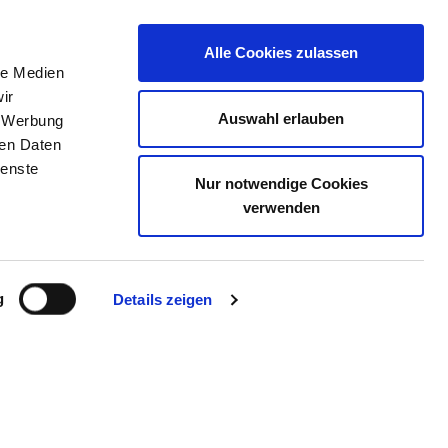
Alle Cookies zulassen
le Medien
TELLENBÖRSE
KONTAKT
IHRE MEINUNG
ir
Auswahl erlauben
, Werbung
ren Daten
ienste
Nur notwendige Cookies
 - KÖRPERSCHAFT DES
verwenden
ECHTS
g
Details zeigen