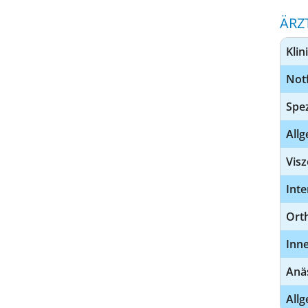
ÄRZ
Klin
Notf
Spez
Allg
Visz
Inte
Orth
Inn
Anä
All