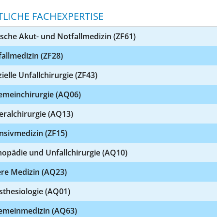
TLICHE FACHEXPERTISE
ische Akut- und Notfallmedizin (ZF61)
allmedizin (ZF28)
ielle Unfallchirurgie (ZF43)
emeinchirurgie (AQ06)
eralchirurgie (AQ13)
nsivmedizin (ZF15)
opädie und Unfallchirurgie (AQ10)
ere Medizin (AQ23)
sthesiologie (AQ01)
gemeinmedizin (AQ63)