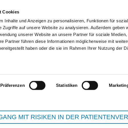
t Cookies
 Inhalte und Anzeigen zu personalisieren, Funktionen für sozia
e Zugriffe auf unsere Website zu analysieren. Außerdem geben w
SUCHEN
TIPPS & HILFE
DAS DKV
ST
rwendung unserer Website an unsere Partner für soziale Medien
re Partner führen diese Informationen möglicherweise mit weite
ereitgestellt haben oder die sie im Rahmen Ihrer Nutzung der D
DIETRICH-BONHOEFFER-KLI
ALTENTREPT
Präferenzen
Statistiken
Marketin
ANG MIT RISIKEN IN DER PATIENTENV