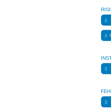
RIS
INS
FEH