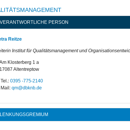
LITÄTSMANAGEMENT
VERANTWORTLICHE PERSON
tra Reitze
iterin Institut für Qualitätsmanagement und Organisationsentwi
Am Klosterberg 1 a
17087 Altentreptow
Tel.:
0395 -775-2140
Mail:
ed.bnkbd@mq
LENKUNGSGREMIUM