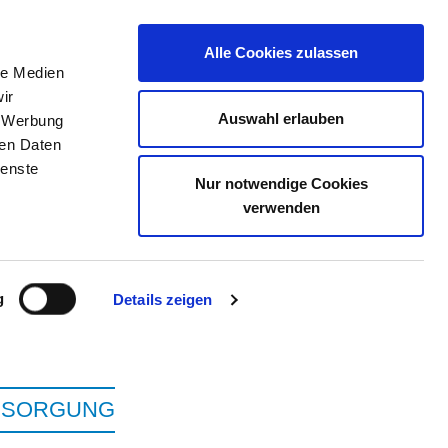
Alle Cookies zulassen
le Medien
ir
ELLENBÖRSE
KONTAKT
IHRE MEINUNG
Auswahl erlauben
, Werbung
ren Daten
ienste
Nur notwendige Cookies
NIKUM STANDORT
verwenden
OW
g
Details zeigen
ERSORGUNG