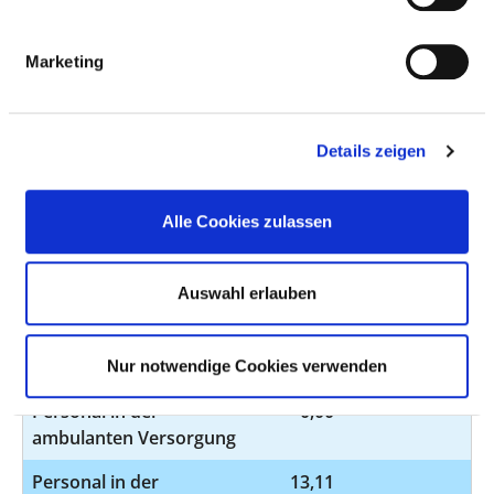
Davon ohne Fachabteilungszuordnung
Marketing
BERUFSGRUPPE
ANZAHL
ERLÄUTERUNG
Anzahl (gesamt)
13,11
10,33 VK OP-
Pflegepersonal;
Details zeigen
2,78 VK
Anästhesie-
Alle Cookies zulassen
Pflege im OP
Personal mit direktem
13,11
Auswahl erlauben
Beschäftigungsverhältnis
Personal ohne direktes
0,00
Beschäftigungsverhältnis
Nur notwendige Cookies verwenden
Personal in der
0,00
ambulanten Versorgung
Personal in der
13,11