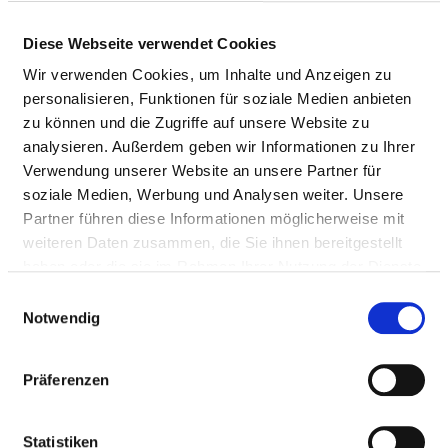
BERUFSGRUPPE
ANZAHL
ERLÄUTERUNG
Diese Webseite verwendet Cookies
Anzahl (gesamt)
52,07
Wir verwenden Cookies, um Inhalte und Anzeigen zu
personalisieren, Funktionen für soziale Medien anbieten
Personal mit direktem
52,07
zu können und die Zugriffe auf unsere Website zu
Beschäftigungsverhältnis
analysieren. Außerdem geben wir Informationen zu Ihrer
Verwendung unserer Website an unsere Partner für
Personal ohne direktes
0,00
soziale Medien, Werbung und Analysen weiter. Unsere
Beschäftigungsverhältnis
Partner führen diese Informationen möglicherweise mit
Personal in der
2,50
weiteren Daten zusammen, die Sie ihnen bereitgestellt
ambulanten Versorgung
haben oder die sie im Rahmen Ihrer Nutzung der Dienste
gesammelt haben.
Einwilligungsauswahl
Personal in der
49,57
Notwendig
stationären Versorgung
maßgebliche tarifliche
40
Präferenzen
Wochenarbeitszeit
Statistiken