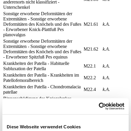
anderenorts nicht klassifiziert -
Unterschenkel
Sonstige erworbene Deformitäten der
Extremitäten - Sonstige erworbene
Deformitäten des Knöchels und des Fußes
M21.61
k.A.
- Erworbener Knick-Plattfuß Pes
planovalgus
Sonstige erworbene Deformitäten der
Extremitäten - Sonstige erworbene
M21.62
k.A.
Deformitäten des Knöchels und des Fußes
- Erworbener Spitzfuß Pes equinus
Krankheiten der Patella - Habituelle
M22.1
k.A.
Subluxation der Patella
Krankheiten der Patella - Krankheiten im
M22.2
k.A.
Patellofemoralbereich
Krankheiten der Patella - Chondromalacia
M22.4
k.A.
patellae
Binnenschädigung des Kniegelenkes
internal derangement - Sonstige
Meniskusschädigungen - Sonstiger und
M23.33
k.A.
nicht näher bezeichneter Teil des
Innenmeniskus
Binnenschädigung des Kniegelenkes
Diese Webseite verwendet Cookies