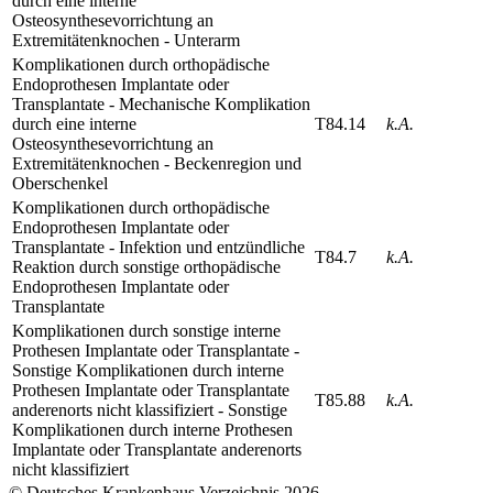
durch eine interne
Osteosynthesevorrichtung an
Extremitätenknochen - Unterarm
Komplikationen durch orthopädische
Endoprothesen Implantate oder
Transplantate - Mechanische Komplikation
durch eine interne
T84.14
k.A.
Osteosynthesevorrichtung an
Extremitätenknochen - Beckenregion und
Oberschenkel
Komplikationen durch orthopädische
Endoprothesen Implantate oder
Transplantate - Infektion und entzündliche
T84.7
k.A.
Reaktion durch sonstige orthopädische
Endoprothesen Implantate oder
Transplantate
Komplikationen durch sonstige interne
Prothesen Implantate oder Transplantate -
Sonstige Komplikationen durch interne
Prothesen Implantate oder Transplantate
T85.88
k.A.
anderenorts nicht klassifiziert - Sonstige
Komplikationen durch interne Prothesen
Implantate oder Transplantate anderenorts
nicht klassifiziert
© Deutsches Krankenhaus Verzeichnis 2026