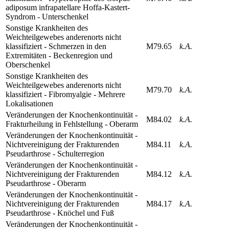
adiposum infrapatellare Hoffa-Kastert-
Syndrom - Unterschenkel
Sonstige Krankheiten des
Weichteilgewebes anderenorts nicht
klassifiziert - Schmerzen in den
M79.65
k.A.
Extremitäten - Beckenregion und
Oberschenkel
Sonstige Krankheiten des
Weichteilgewebes anderenorts nicht
M79.70
k.A.
klassifiziert - Fibromyalgie - Mehrere
Lokalisationen
Veränderungen der Knochenkontinuität -
M84.02
k.A.
Frakturheilung in Fehlstellung - Oberarm
Veränderungen der Knochenkontinuität -
Nichtvereinigung der Frakturenden
M84.11
k.A.
Pseudarthrose - Schulterregion
Veränderungen der Knochenkontinuität -
Nichtvereinigung der Frakturenden
M84.12
k.A.
Pseudarthrose - Oberarm
Veränderungen der Knochenkontinuität -
Nichtvereinigung der Frakturenden
M84.17
k.A.
Pseudarthrose - Knöchel und Fuß
Veränderungen der Knochenkontinuität -