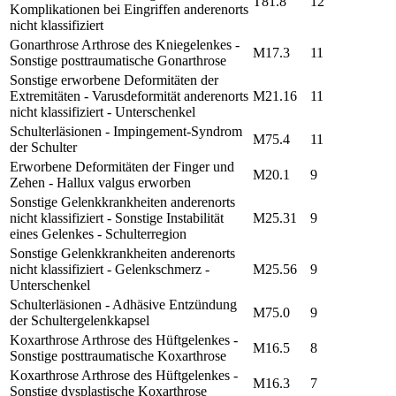
T81.8
12
Komplikationen bei Eingriffen anderenorts
nicht klassifiziert
Gonarthrose Arthrose des Kniegelenkes -
M17.3
11
Sonstige posttraumatische Gonarthrose
Sonstige erworbene Deformitäten der
Extremitäten - Varusdeformität anderenorts
M21.16
11
nicht klassifiziert - Unterschenkel
Schulterläsionen - Impingement-Syndrom
M75.4
11
der Schulter
Erworbene Deformitäten der Finger und
M20.1
9
Zehen - Hallux valgus erworben
Sonstige Gelenkkrankheiten anderenorts
nicht klassifiziert - Sonstige Instabilität
M25.31
9
eines Gelenkes - Schulterregion
Sonstige Gelenkkrankheiten anderenorts
nicht klassifiziert - Gelenkschmerz -
M25.56
9
Unterschenkel
Schulterläsionen - Adhäsive Entzündung
M75.0
9
der Schultergelenkkapsel
Koxarthrose Arthrose des Hüftgelenkes -
M16.5
8
Sonstige posttraumatische Koxarthrose
Koxarthrose Arthrose des Hüftgelenkes -
M16.3
7
Sonstige dysplastische Koxarthrose