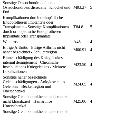
Sonstige Osteochondropathien -
Osteochondrosis dissecans - Knöchel und
M93.27
5
Fuß
Komplikationen durch orthopädische
Endoprothesen Implantate oder
Transplantate - Sonstige Komplikationen
T84.8
5
durch orthopädische Endoprothesen
Implantate oder Transplantate
Wundrose
A46
4
Eitrige Arthritis - Eitrige Arthritis nicht
M00.91
4
näher bezeichnet - Schulterregion
Binnenschädigung des Kniegelenkes
internal derangement - Chronische
M23.50
4
Instabilität des Kniegelenkes - Mehrere
Lokalisationen
Sonstige näher bezeichnete
Gelenkschädigungen - Ankylose eines
M24.65
4
Gelenkes - Beckenregion und
Oberschenkel
Sonstige Gelenkkrankheiten anderenorts
nicht klassifiziert - Hämarthros -
M25.06
4
Unterschenkel
Sonstige Gelenkkrankheiten anderenorts