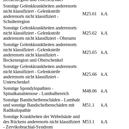
Sonstige Gelenkkrankheiten anderenorts
nicht klassifiziert - Gelenksteife
M25.61
k.A.
anderenorts nicht klassifiziert -
Schulterregion
Sonstige Gelenkkrankheiten anderenorts
nicht klassifiziert - Gelenksteife
M25.62
k.A.
anderenorts nicht klassifiziert - Oberarm
Sonstige Gelenkkrankheiten anderenorts
nicht klassifiziert - Gelenksteife
M25.65
k.A.
anderenorts nicht klassifiziert -
Beckenregion und Oberschenkel
Sonstige Gelenkkrankheiten anderenorts
nicht klassifiziert - Gelenksteife
M25.66
k.A.
anderenorts nicht klassifiziert -
Unterschenkel
Sonstige Spondylopathien -
M48.06
k.A.
Spinalkanalstenose - Lumbalbereich
Sonstige Bandscheibenschäden - Lumbale
und sonstige Bandscheibenschäden mit
M51.1
k.A.
Radikulopathie
Sonstige Krankheiten der Wirbelsäule und
des Rückens anderenorts nicht klassifiziert
M53.1
k.A.
- Zervikobrachial-Syndrom