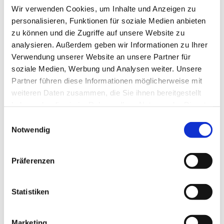
internal derangement - Sonstige
Wir verwenden Cookies, um Inhalte und Anzeigen zu
Meniskusschädigungen - Sonstiger und
M23.36
k.A.
nicht näher bezeichneter Teil des
personalisieren, Funktionen für soziale Medien anbieten
Außenmeniskus
zu können und die Zugriffe auf unsere Website zu
Binnenschädigung des Kniegelenkes
analysieren. Außerdem geben wir Informationen zu Ihrer
internal derangement - Chronische
M23.53
k.A.
Instabilität des Kniegelenkes - Innenband
Verwendung unserer Website an unsere Partner für
Lig. collaterale tibiale
soziale Medien, Werbung und Analysen weiter. Unsere
Binnenschädigung des Kniegelenkes
Partner führen diese Informationen möglicherweise mit
internal derangement - Chronische
M23.54
k.A.
weiteren Daten zusammen, die Sie ihnen bereitgestellt
Instabilität des Kniegelenkes - Außenband
Lig. collaterale fibulare
haben oder die sie im Rahmen Ihrer Nutzung der Dienste
Binnenschädigung des Kniegelenkes
gesammelt haben.
Einwilligungsauswahl
internal derangement - Sonstige
M23.81
k.A.
Notwendig
Binnenschädigungen des Kniegelenkes -
Vorderes Kreuzband
Sonstige näher bezeichnete
Präferenzen
Gelenkschädigungen - Freier
M24.05
k.A.
Gelenkkörper - Beckenregion und
Oberschenkel
Sonstige näher bezeichnete
Statistiken
Gelenkschädigungen - Freier
M24.07
k.A.
Gelenkkörper - Knöchel und Fuß
Sonstige näher bezeichnete
Marketing