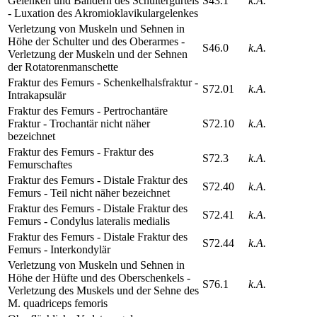
Gelenken und Bändern des Schultergürtels
S43.1
k.A.
- Luxation des Akromioklavikulargelenkes
Verletzung von Muskeln und Sehnen in
Höhe der Schulter und des Oberarmes -
S46.0
k.A.
Verletzung der Muskeln und der Sehnen
der Rotatorenmanschette
Fraktur des Femurs - Schenkelhalsfraktur -
S72.01
k.A.
Intrakapsulär
Fraktur des Femurs - Pertrochantäre
Fraktur - Trochantär nicht näher
S72.10
k.A.
bezeichnet
Fraktur des Femurs - Fraktur des
S72.3
k.A.
Femurschaftes
Fraktur des Femurs - Distale Fraktur des
S72.40
k.A.
Femurs - Teil nicht näher bezeichnet
Fraktur des Femurs - Distale Fraktur des
S72.41
k.A.
Femurs - Condylus lateralis medialis
Fraktur des Femurs - Distale Fraktur des
S72.44
k.A.
Femurs - Interkondylär
Verletzung von Muskeln und Sehnen in
Höhe der Hüfte und des Oberschenkels -
S76.1
k.A.
Verletzung des Muskels und der Sehne des
M. quadriceps femoris