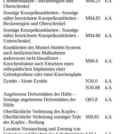
Chondromalazie - Beckenregion und
M94.25
k.A.
Oberschenkel
Sonstige Knorpelkrankheiten - Sonstige
näher bezeichnete Knorpelkrankheiten -
M94.85
k.A.
Beckenregion und Oberschenkel
Sonstige Knorpelkrankheiten - Sonstige
näher bezeichnete Knorpelkrankheiten -
M94.86
k.A.
Unterschenkel
Krankheiten des Muskel-Skelett-Systems
nach medizinischen Maßnahmen
anderenorts nicht klassifiziert -
M96.6
k.A.
Knochenfraktur nach Einsetzen eines
orthopädischen Implantates einer
Gelenkprothese oder einer Knochenplatte
Zystitis - Akute Zystitis
N30.0
k.A.
N30.88
k.A.
Angeborene Deformitäten der Hüfte -
Sonstige angeborene Deformitäten der
Q65.8
k.A.
Hüfte
Oberflächliche Verletzung des Kopfes -
Oberflächliche Verletzung sonstiger Teile
S00.85
k.A.
des Kopfes - Prellung
Luxation Verstauchung und Zerrung von