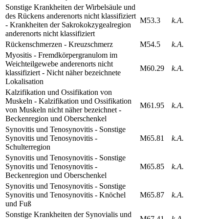
Sonstige Krankheiten der Wirbelsäule und
des Rückens anderenorts nicht klassifiziert
M53.3
k.A.
- Krankheiten der Sakrokokzygealregion
anderenorts nicht klassifiziert
Rückenschmerzen - Kreuzschmerz
M54.5
k.A.
Myositis - Fremdkörpergranulom im
Weichteilgewebe anderenorts nicht
M60.29
k.A.
klassifiziert - Nicht näher bezeichnete
Lokalisation
Kalzifikation und Ossifikation von
Muskeln - Kalzifikation und Ossifikation
M61.95
k.A.
von Muskeln nicht näher bezeichnet -
Beckenregion und Oberschenkel
Synovitis und Tenosynovitis - Sonstige
Synovitis und Tenosynovitis -
M65.81
k.A.
Schulterregion
Synovitis und Tenosynovitis - Sonstige
Synovitis und Tenosynovitis -
M65.85
k.A.
Beckenregion und Oberschenkel
Synovitis und Tenosynovitis - Sonstige
Synovitis und Tenosynovitis - Knöchel
M65.87
k.A.
und Fuß
Sonstige Krankheiten der Synovialis und
M67.41
k.A.