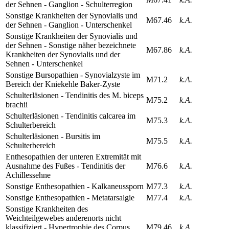
der Sehnen - Ganglion - Schulterregion
Sonstige Krankheiten der Synovialis und
M67.46
k.A.
der Sehnen - Ganglion - Unterschenkel
Sonstige Krankheiten der Synovialis und
der Sehnen - Sonstige näher bezeichnete
M67.86
k.A.
Krankheiten der Synovialis und der
Sehnen - Unterschenkel
Sonstige Bursopathien - Synovialzyste im
M71.2
k.A.
Bereich der Kniekehle Baker-Zyste
Schulterläsionen - Tendinitis des M. biceps
M75.2
k.A.
brachii
Schulterläsionen - Tendinitis calcarea im
M75.3
k.A.
Schulterbereich
Schulterläsionen - Bursitis im
M75.5
k.A.
Schulterbereich
Enthesopathien der unteren Extremität mit
Ausnahme des Fußes - Tendinitis der
M76.6
k.A.
Achillessehne
Sonstige Enthesopathien - Kalkaneussporn
M77.3
k.A.
Sonstige Enthesopathien - Metatarsalgie
M77.4
k.A.
Sonstige Krankheiten des
Weichteilgewebes anderenorts nicht
klassifiziert - Hypertrophie des Corpus
M79.46
k.A.