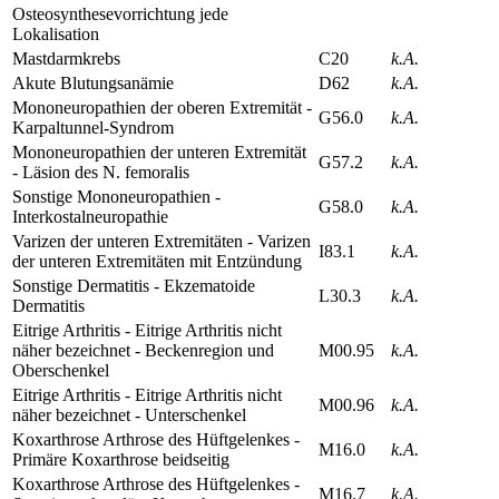
Osteosynthesevorrichtung jede
Lokalisation
Mastdarmkrebs
C20
k.A.
Akute Blutungsanämie
D62
k.A.
Mononeuropathien der oberen Extremität -
G56.0
k.A.
Karpaltunnel-Syndrom
Mononeuropathien der unteren Extremität
G57.2
k.A.
- Läsion des N. femoralis
Sonstige Mononeuropathien -
G58.0
k.A.
Interkostalneuropathie
Varizen der unteren Extremitäten - Varizen
I83.1
k.A.
der unteren Extremitäten mit Entzündung
Sonstige Dermatitis - Ekzematoide
L30.3
k.A.
Dermatitis
Eitrige Arthritis - Eitrige Arthritis nicht
näher bezeichnet - Beckenregion und
M00.95
k.A.
Oberschenkel
Eitrige Arthritis - Eitrige Arthritis nicht
M00.96
k.A.
näher bezeichnet - Unterschenkel
Koxarthrose Arthrose des Hüftgelenkes -
M16.0
k.A.
Primäre Koxarthrose beidseitig
Koxarthrose Arthrose des Hüftgelenkes -
M16.7
k.A.