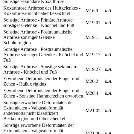
Sonstige sekundäre Koxarthrose
Koxarthrose Arthrose des Hüftgelenkes -
M16.9
k.A.
Koxarthrose nicht näher bezeichnet
Sonstige Arthrose - Primäre Arthrose
M19.07
k.A.
sonstiger Gelenke - Knöchel und Fuß
Sonstige Arthrose - Posttraumatische
Arthrose sonstiger Gelenke -
M19.11
k.A.
Schulterregion
Sonstige Arthrose - Posttraumatische
Arthrose sonstiger Gelenke - Knöchel und
M19.17
k.A.
Fuß
Sonstige Arthrose - Sonstige sekundäre
M19.27
k.A.
Arthrose - Knöchel und Fuß
Erworbene Deformitäten der Finger und
M20.2
k.A.
Zehen - Hallux rigidus
Erworbene Deformitäten der Finger und
M20.4
k.A.
Zehen - Sonstige Hammerzehen erworben
Sonstige erworbene Deformitäten der
Extremitäten - Valgusdeformität
M21.05
k.A.
anderenorts nicht klassifiziert -
Beckenregion und Oberschenkel
Sonstige erworbene Deformitäten der
Extremitäten - Valgusdeformität
M21.06
k.A.