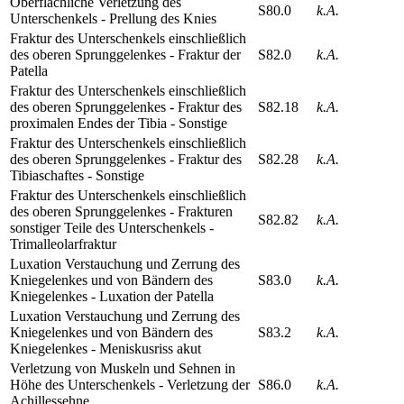
Oberflächliche Verletzung des
S80.0
k.A.
Unterschenkels - Prellung des Knies
Fraktur des Unterschenkels einschließlich
des oberen Sprunggelenkes - Fraktur der
S82.0
k.A.
Patella
Fraktur des Unterschenkels einschließlich
des oberen Sprunggelenkes - Fraktur des
S82.18
k.A.
proximalen Endes der Tibia - Sonstige
Fraktur des Unterschenkels einschließlich
des oberen Sprunggelenkes - Fraktur des
S82.28
k.A.
Tibiaschaftes - Sonstige
Fraktur des Unterschenkels einschließlich
des oberen Sprunggelenkes - Frakturen
S82.82
k.A.
sonstiger Teile des Unterschenkels -
Trimalleolarfraktur
Luxation Verstauchung und Zerrung des
Kniegelenkes und von Bändern des
S83.0
k.A.
Kniegelenkes - Luxation der Patella
Luxation Verstauchung und Zerrung des
Kniegelenkes und von Bändern des
S83.2
k.A.
Kniegelenkes - Meniskusriss akut
Verletzung von Muskeln und Sehnen in
Höhe des Unterschenkels - Verletzung der
S86.0
k.A.
Achillessehne