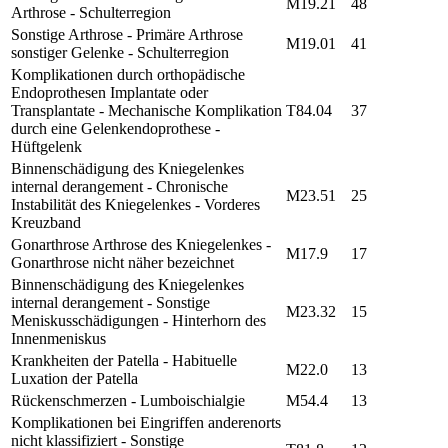
M19.21
48
Arthrose - Schulterregion
Sonstige Arthrose - Primäre Arthrose
M19.01
41
sonstiger Gelenke - Schulterregion
Komplikationen durch orthopädische
Endoprothesen Implantate oder
Transplantate - Mechanische Komplikation
T84.04
37
durch eine Gelenkendoprothese -
Hüftgelenk
Binnenschädigung des Kniegelenkes
internal derangement - Chronische
M23.51
25
Instabilität des Kniegelenkes - Vorderes
Kreuzband
Gonarthrose Arthrose des Kniegelenkes -
M17.9
17
Gonarthrose nicht näher bezeichnet
Binnenschädigung des Kniegelenkes
internal derangement - Sonstige
M23.32
15
Meniskusschädigungen - Hinterhorn des
Innenmeniskus
Krankheiten der Patella - Habituelle
M22.0
13
Luxation der Patella
Rückenschmerzen - Lumboischialgie
M54.4
13
Komplikationen bei Eingriffen anderenorts
nicht klassifiziert - Sonstige