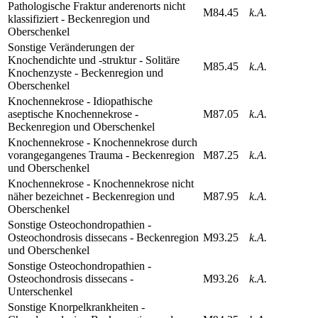
Pathologische Fraktur anderenorts nicht
M84.45
k.A.
klassifiziert - Beckenregion und
Oberschenkel
Sonstige Veränderungen der
Knochendichte und -struktur - Solitäre
M85.45
k.A.
Knochenzyste - Beckenregion und
Oberschenkel
Knochennekrose - Idiopathische
aseptische Knochennekrose -
M87.05
k.A.
Beckenregion und Oberschenkel
Knochennekrose - Knochennekrose durch
vorangegangenes Trauma - Beckenregion
M87.25
k.A.
und Oberschenkel
Knochennekrose - Knochennekrose nicht
näher bezeichnet - Beckenregion und
M87.95
k.A.
Oberschenkel
Sonstige Osteochondropathien -
Osteochondrosis dissecans - Beckenregion
M93.25
k.A.
und Oberschenkel
Sonstige Osteochondropathien -
Osteochondrosis dissecans -
M93.26
k.A.
Unterschenkel
Sonstige Knorpelkrankheiten -