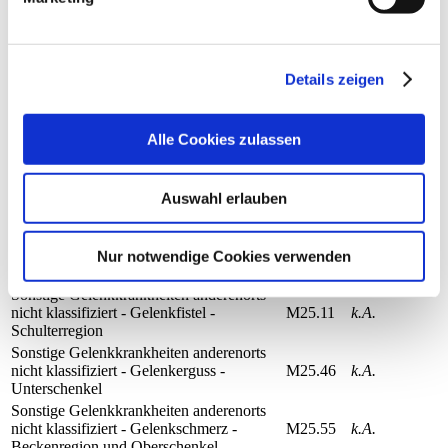
Gelenkschädigungen - Krankheiten der
M24.25
k.A.
Bänder - Beckenregion und Oberschenkel
Sonstige näher bezeichnete
Gelenkschädigungen - Pathologische
Details zeigen
Luxation und Subluxation eines Gelenkes
M24.31
k.A.
anderenorts nicht klassifiziert -
Schulterregion
Alle Cookies zulassen
Sonstige näher bezeichnete
Gelenkschädigungen - Habituelle
M24.41
k.A.
Luxation und Subluxation eines Gelenkes
- Schulterregion
Auswahl erlauben
Sonstige näher bezeichnete
Gelenkschädigungen - Habituelle
M24.46
k.A.
Luxation und Subluxation eines Gelenkes
Nur notwendige Cookies verwenden
- Unterschenkel
Sonstige Gelenkkrankheiten anderenorts
nicht klassifiziert - Gelenkfistel -
M25.11
k.A.
Schulterregion
Sonstige Gelenkkrankheiten anderenorts
nicht klassifiziert - Gelenkerguss -
M25.46
k.A.
Unterschenkel
Sonstige Gelenkkrankheiten anderenorts
nicht klassifiziert - Gelenkschmerz -
M25.55
k.A.
Beckenregion und Oberschenkel