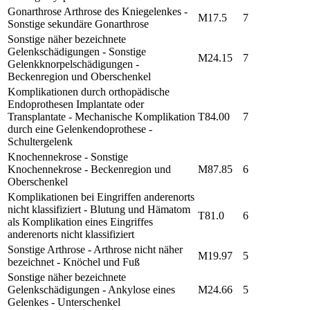
Gonarthrose Arthrose des Kniegelenkes -
M17.5
7
Sonstige sekundäre Gonarthrose
Sonstige näher bezeichnete
Gelenkschädigungen - Sonstige
M24.15
7
Gelenkknorpelschädigungen -
Beckenregion und Oberschenkel
Komplikationen durch orthopädische
Endoprothesen Implantate oder
Transplantate - Mechanische Komplikation
T84.00
7
durch eine Gelenkendoprothese -
Schultergelenk
Knochennekrose - Sonstige
Knochennekrose - Beckenregion und
M87.85
6
Oberschenkel
Komplikationen bei Eingriffen anderenorts
nicht klassifiziert - Blutung und Hämatom
T81.0
6
als Komplikation eines Eingriffes
anderenorts nicht klassifiziert
Sonstige Arthrose - Arthrose nicht näher
M19.97
5
bezeichnet - Knöchel und Fuß
Sonstige näher bezeichnete
Gelenkschädigungen - Ankylose eines
M24.66
5
Gelenkes - Unterschenkel