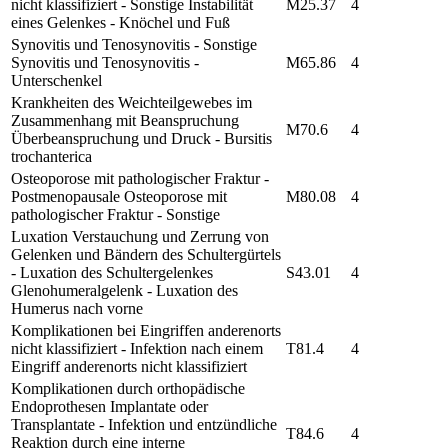
nicht klassifiziert - Sonstige Instabilität
M25.37
4
eines Gelenkes - Knöchel und Fuß
Synovitis und Tenosynovitis - Sonstige
Synovitis und Tenosynovitis -
M65.86
4
Unterschenkel
Krankheiten des Weichteilgewebes im
Zusammenhang mit Beanspruchung
M70.6
4
Überbeanspruchung und Druck - Bursitis
trochanterica
Osteoporose mit pathologischer Fraktur -
Postmenopausale Osteoporose mit
M80.08
4
pathologischer Fraktur - Sonstige
Luxation Verstauchung und Zerrung von
Gelenken und Bändern des Schultergürtels
- Luxation des Schultergelenkes
S43.01
4
Glenohumeralgelenk - Luxation des
Humerus nach vorne
Komplikationen bei Eingriffen anderenorts
nicht klassifiziert - Infektion nach einem
T81.4
4
Eingriff anderenorts nicht klassifiziert
Komplikationen durch orthopädische
Endoprothesen Implantate oder
Transplantate - Infektion und entzündliche
T84.6
4
Reaktion durch eine interne