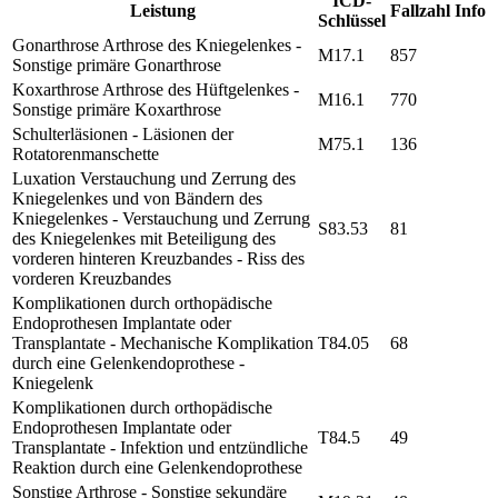
ICD-
Leistung
Fallzahl
Info
Schlüssel
Gonarthrose Arthrose des Kniegelenkes -
M17.1
857
Sonstige primäre Gonarthrose
Koxarthrose Arthrose des Hüftgelenkes -
M16.1
770
Sonstige primäre Koxarthrose
Schulterläsionen - Läsionen der
M75.1
136
Rotatorenmanschette
Luxation Verstauchung und Zerrung des
Kniegelenkes und von Bändern des
Kniegelenkes - Verstauchung und Zerrung
S83.53
81
des Kniegelenkes mit Beteiligung des
vorderen hinteren Kreuzbandes - Riss des
vorderen Kreuzbandes
Komplikationen durch orthopädische
Endoprothesen Implantate oder
Transplantate - Mechanische Komplikation
T84.05
68
durch eine Gelenkendoprothese -
Kniegelenk
Komplikationen durch orthopädische
Endoprothesen Implantate oder
T84.5
49
Transplantate - Infektion und entzündliche
Reaktion durch eine Gelenkendoprothese
Sonstige Arthrose - Sonstige sekundäre