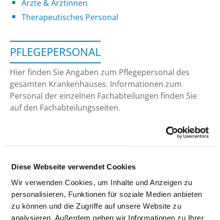
Ärzte & Ärztinnen
Therapeutisches Personal
PFLEGEPERSONAL
Hier finden Sie Angaben zum Pflegepersonal des
gesamten Krankenhauses. Informationen zum
Personal der einzelnen Fachabteilungen finden Sie
auf den Fachabteilungsseiten.
GESUNDHEITS- UND KRANKENPFLEGER UND
GESUNDHEITS- UND KRANKENPFLEGERINNEN
Diese Webseite verwendet Cookies
Wir verwenden Cookies, um Inhalte und Anzeigen zu
Mit und ohne Fachabteilungszuordnung
personalisieren, Funktionen für soziale Medien anbieten
BERUFSGRUPPE
ANZAHL
ERLÄUTERUNG
zu können und die Zugriffe auf unsere Website zu
analysieren. Außerdem geben wir Informationen zu Ihrer