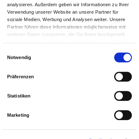
analysieren. Außerdem geben wir Informationen zu Ihrer
Passend dazu:
Verwendung unserer Website an unsere Partner für
soziale Medien, Werbung und Analysen weiter. Unsere
Medizinisch-pflegerische Leistungen
Partner führen diese Informationen möglicherweise mit
Service & Ausstattung
weiteren Daten zusammen, die Sie ihnen bereitgestellt
haben oder die sie im Rahmen Ihrer Nutzung der Dienste
gesammelt haben.
MEDIZINISCHES LEISTUNGSANGEBOT
Einwilligungsauswahl
Notwendig
DES KRANKENHAUSES
Präferenzen
Welche Krankheiten werden in diesem Krankenhaus
behandelt? Welche Behandlungsmethoden bietet
dieses Krankenhaus an?
Statistiken
Suchen Sie Krankheiten und Behandlungen, die in
diesem Krankenhaus behandelt oder durchgeführt
Marketing
werden, per Volltext-Suche.