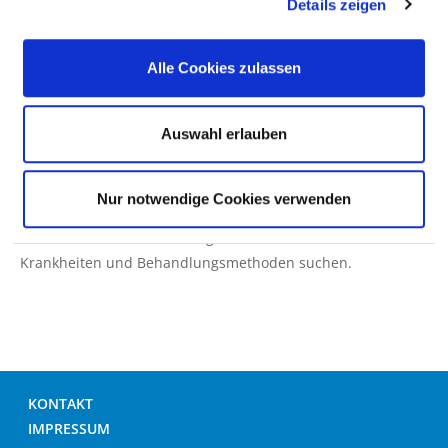
Details zeigen
Hinweis: Wenn die Suche nach einer Krankheit oder
Alle Cookies zulassen
Behandlungsmethode nicht zu einem Treffer führt, kann
das auch daran liegen, dass das gesuchte Wort nicht in der
Datenbank vorhanden ist. Die Datenbank basiert wesentlich
Auswahl erlauben
auf medizinischer Fachsprache (ICD/OPS). Versuchen Sie es
dann mit einem Suchwort-Synonym.
Nur notwendige Cookies verwenden
Tipp: Bei den einzelnen Fachabteilungen dieses
Krankenhauses können Sie gezielt nach behandelten
Krankheiten und Behandlungsmethoden suchen.
KONTAKT
IMPRESSUM