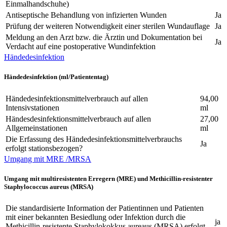
Einmalhandschuhe)
Antiseptische Behandlung von infizierten Wunden
Ja
Prüfung der weiteren Notwendigkeit einer sterilen Wundauflage
Ja
Meldung an den Arzt bzw. die Ärztin und Dokumentation bei
Ja
Verdacht auf eine postoperative Wundinfektion
Händedesinfektion
Händedesinfektion (ml/Patiententag)
Händedesinfektionsmittelverbrauch auf allen
94,00
Intensivstationen
ml
Händesdesinfektionsmittelverbrauch auf allen
27,00
Allgemeinstationen
ml
Die Erfassung des Händedesinfektionsmittelverbrauchs
Ja
erfolgt stationsbezogen?
Umgang mit MRE /MRSA
Umgang mit multiresistenten Erregern (MRE) und Methicillin-resistenter
Staphylococcus aureus (MRSA)
Die standardisierte Information der Patientinnen und Patienten
mit einer bekannten Besiedlung oder Infektion durch die
ja
Methicillin-resistente Staphylokokkus aureaus (MRSA) erfolgt