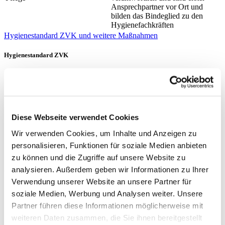
Ansprechpartner vor Ort und
bilden das Bindeglied zu den
Hygienefachkräften
Hygienestandard ZVK und weitere Maßnahmen
Hygienestandard ZVK
Standortspezifischer Standard zur Hygiene bei ZVK-Anlage
ja
liegt vor
Der Standard wurde durch die Geschäftsführung oder die
ja
Hygienekommission autorisiert
Standard thematisiert die hygienische Händedesinfektion
Ja
Diese Webseite verwendet Cookies
Standard thematisiert Hautdesinfektion (Hautantiseptik) der
Ja
Wir verwenden Cookies, um Inhalte und Anzeigen zu
Kathetereinstichstelle mit adäquatem Hautantiseptikum
personalisieren, Funktionen für soziale Medien anbieten
Standard thematisiert die Beachtung der Einwirkzeit
Ja
zu können und die Zugriffe auf unsere Website zu
analysieren. Außerdem geben wir Informationen zu Ihrer
Anwendung weiterer Hygienemaßnahmen
Verwendung unserer Website an unsere Partner für
sterile Handschuhe
Ja
soziale Medien, Werbung und Analysen weiter. Unsere
steriler Kittel
Ja
Partner führen diese Informationen möglicherweise mit
Kopfhaube
Ja
weiteren Daten zusammen, die Sie ihnen bereitgestellt
Mund Nasen Schutz
Ja