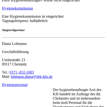
Ein/e Hygienebeauftragte/r wurde nicht eingerichtet
Hygienekommission
Eine Hygienekommission ist eingerichtet
Tagungsfrequenz: halbjährlich
Ansprechpartner
Diana Lohmann
Geschäftsführung
Unritzstraße 23
09117 Chemnitz
Tel.:
0371 -832-1003
Mail:
ed.shk-krd@anaid.nnamhol
Hygienepersonal
Der hygienebeauftragte Arzt des
KH handelt im Auftrage des ltd.
Chefarztes und ist insbesondere
beim ärztl Personal für die
Durchsetzung und Einhaltung der