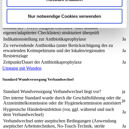
Der Standard wurde durch die Geschäftsführung oder die
ja
Hygienekommission autorisiert
Nur notwendige Cookies verwenden
Die standardisierte Antibiotikatherapie wird bei jeder operierten
Patientin und jedem operierten Patienten mittels Checkliste (z.B.
ja
anhand der "WHO Surgical Checklist" oder anhand
eigener/adaptierter Checklisten) strukturiert überprüft
Indikationsstellung zur Antibiotikaprophylaxe
Ja
Zu verwendende Antibiotika (unter Berücksichtigung des zu
erwartenden Keimspektrums und der lokalen/regionalen
Ja
Resistenzlage
Zeitpunkt/Dauer der Antibiotikaprophylaxe
Ja
Umgang mit Wunden
Standard Wundversorgung Verbandwechsel
Standard Wundversorgung Verbandwechsel liegt vor?
ja
Der interne Standard wurde durch die Geschäftsführung oder die
ja
Arzneimittelkommission oder die Hygienekommission autorisiert
Hygienische Händedesinfektion (vor, ggf. während und nach
Ja
dem Verbandwechsel)
Verbandwechsel unter aseptischen Bedingungen (Anwendung
aseptischer Arbeitstechniken, No-Touch-Technik, sterile
Ja