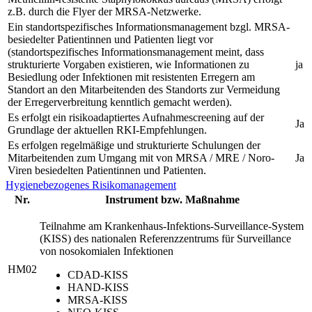
z.B. durch die Flyer der MRSA-Netzwerke.
Ein standortspezifisches Informationsmanagement bzgl. MRSA-
besiedelter Patientinnen und Patienten liegt vor
(standortspezifisches Informationsmanagement meint, dass
strukturierte Vorgaben existieren, wie Informationen zu
ja
Besiedlung oder Infektionen mit resistenten Erregern am
Standort an den Mitarbeitenden des Standorts zur Vermeidung
der Erregerverbreitung kenntlich gemacht werden).
Es erfolgt ein risikoadaptiertes Aufnahmescreening auf der
Ja
Grundlage der aktuellen RKI-Empfehlungen.
Es erfolgen regelmäßige und strukturierte Schulungen der
Mitarbeitenden zum Umgang mit von MRSA / MRE / Noro-
Ja
Viren besiedelten Patientinnen und Patienten.
Hygienebezogenes Risikomanagement
Nr.
Instrument bzw. Maßnahme
Teilnahme am Krankenhaus-Infektions-Surveillance-System
(KISS) des nationalen Referenzzentrums für Surveillance
von nosokomialen Infektionen
HM02
CDAD-KISS
HAND-KISS
MRSA-KISS