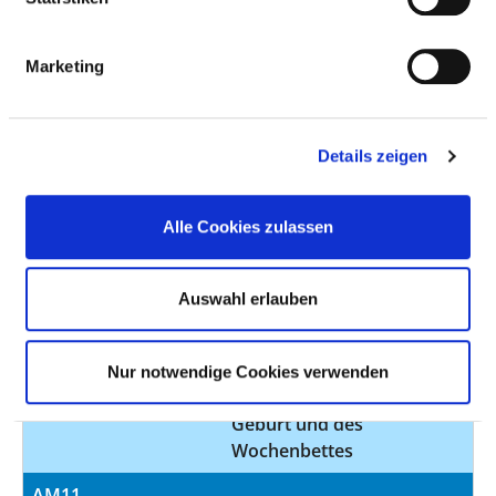
Kommentar:
Überwachung von
Risikoschwangerschaften,
Marketing
Ultraschalldiagnostik 3D /
4D
Angebotene
Spezialsprechstunde -
Details zeigen
Leistung:
Gynäkologie und
Geburtshilfe
Alle Cookies zulassen
Betreuung von
Risikoschwangerschaften
Pränataldiagnostik und -
Auswahl erlauben
therapie
Diagnostik und Therapie
von Krankheiten während
Nur notwendige Cookies verwenden
der Schwangerschaft, der
Geburt und des
Wochenbettes
AM11