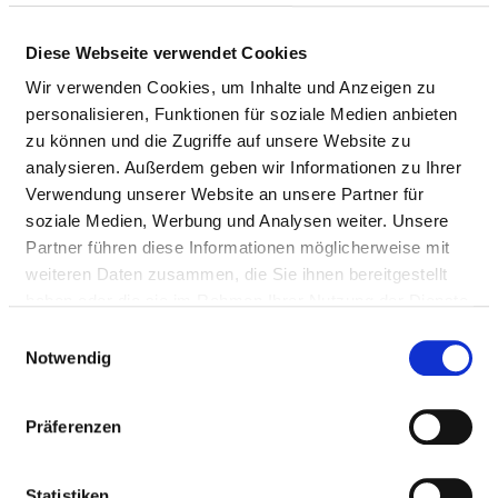
Diagnostik und Therapie
von Krankheiten während
Diese Webseite verwendet Cookies
der Schwangerschaft, der
Wir verwenden Cookies, um Inhalte und Anzeigen zu
Geburt und des
personalisieren, Funktionen für soziale Medien anbieten
Wochenbettes
zu können und die Zugriffe auf unsere Website zu
analysieren. Außerdem geben wir Informationen zu Ihrer
INTENSIVSCHWANGERENSPRECHSTUNDE
Verwendung unserer Website an unsere Partner für
Ambulanzarzt/-
Ermächtigung zur
soziale Medien, Werbung und Analysen weiter. Unsere
ärztin:
ambulanten Behandlung
Partner führen diese Informationen möglicherweise mit
nach § 116 SGB V bzw. §
weiteren Daten zusammen, die Sie ihnen bereitgestellt
31a Abs. 1 Ärzte-ZV
haben oder die sie im Rahmen Ihrer Nutzung der Dienste
(besondere
gesammelt haben.
Einwilligungsauswahl
Untersuchungs- und
Notwendig
Behandlungsmethoden
oder Kenntnisse von
Präferenzen
Krankenhausärzten und
Krankenhausärztinnen)
(AM04)
Statistiken