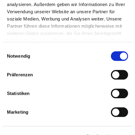
analysieren. Außerdem geben wir Informationen zu Ihrer
Erkrankungen der Hirnhäute
Verwendung unserer Website an unsere Partner für
Diagnostik und Therapie von
soziale Medien, Werbung und Analysen weiter. Unsere
(angeborenen)
Partner führen diese Informationen möglicherweise mit
Gefäßerkrankungen
weiteren Daten zusammen, die Sie ihnen bereitgestellt
Duplexsonographie
haben oder die sie im Rahmen Ihrer Nutzung der Dienste
Fluoroskopie/Durchleuchtung
gesammelt haben.
als selbständige Leistung
Einwilligungsauswahl
Notwendig
Computertomographie (CT),
nativ
Computertomographie (CT)
Präferenzen
mit Kontrastmittel
Computertomographie (CT),
Spezialverfahren
Statistiken
Magnetresonanztomographie
(MRT), nativ
Marketing
Magnetresonanztomographie
(MRT) mit Kontrastmittel
Magnetresonanztomographie