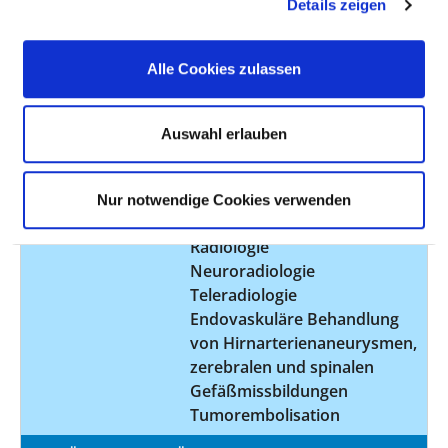
(MRT), Spezialverfahren
Details zeigen
Computergestützte
Bilddatenanalyse mit 3D-
Alle Cookies zulassen
Auswertung
Computergestützte
Bilddatenanalyse mit 4D-
Auswahl erlauben
Auswertung
Quantitative Bestimmung von
Parametern
Nur notwendige Cookies verwenden
Spezialsprechstunde -
Radiologie
Neuroradiologie
Teleradiologie
Endovaskuläre Behandlung
von Hirnarterienaneurysmen,
zerebralen und spinalen
Gefäßmissbildungen
Tumorembolisation