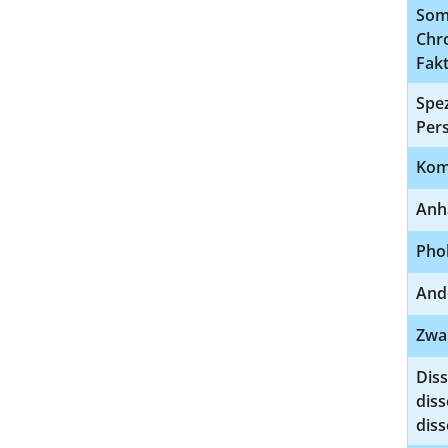
Som
Chr
Fak
Spez
Pers
Kom
Anh
Phob
And
Zwa
Diss
diss
dis