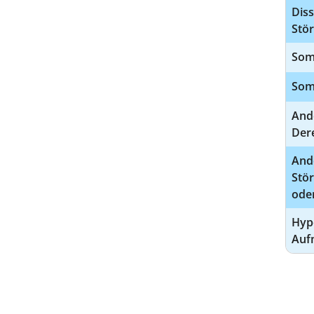
Diss
Stö
Som
Som
And
Der
Ande
Stö
ode
Hype
Auf