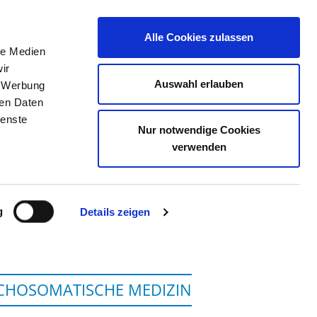
Alle Cookies zulassen
le Medien
TELLENBÖRSE
KONTAKT
IHRE MEINUNG
ir
Auswahl erlauben
, Werbung
ren Daten
ienste
Nur notwendige Cookies
L GGMBH - STANDORT
verwenden
FT
g
Details zeigen
YCHOSOMATISCHE MEDIZIN