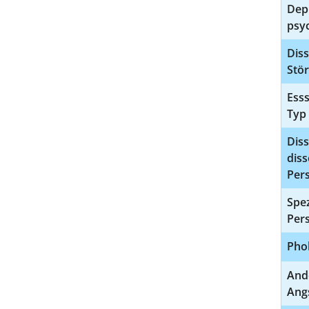
Dep
psy
Diss
Stö
Esss
Typ
Diss
diss
Pers
Spez
Pers
Pho
And
Ang