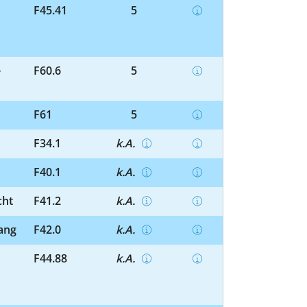
F45.41
5
e
F60.6
5
F61
5
F34.1
k.A.
F40.1
k.A.
cht
F41.2
k.A.
ang
F42.0
k.A.
F44.88
k.A.