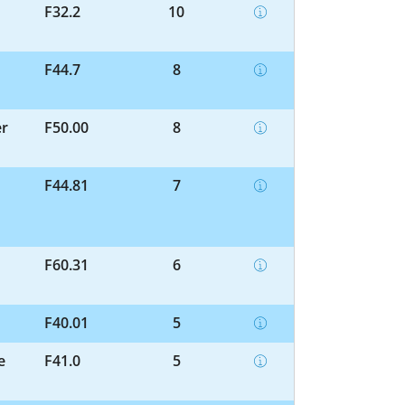
F32.2
10
F44.7
8
er
F50.00
8
F44.81
7
F60.31
6
F40.01
5
e
F41.0
5