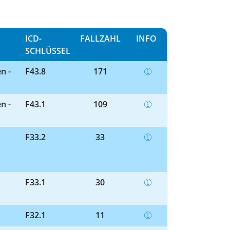
ICD-
FALLZAHL
INFO
SCHLÜSSEL
n -
F43.8
171
n -
F43.1
109
F33.2
33
F33.1
30
F32.1
11