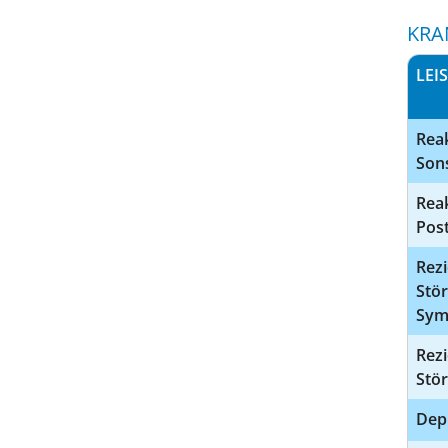
KRA
LEI
Rea
Son
Rea
Pos
Rezi
Stö
Sym
Rezi
Stör
Depr