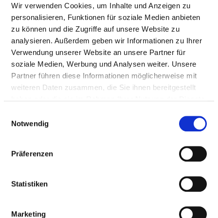
ONKOLOGISCHE CHIRURGIE -
Wir verwenden Cookies, um Inhalte und Anzeigen zu
ZERTIFIZIERTES
personalisieren, Funktionen für soziale Medien anbieten
VISZERALONKOLOGISCHES ZENTRUM
zu können und die Zugriffe auf unsere Website zu
analysieren. Außerdem geben wir Informationen zu Ihrer
MIT DARMKREBSZENTRUM UND
Verwendung unserer Website an unsere Partner für
PANKREASZENTRUM
soziale Medien, Werbung und Analysen weiter. Unsere
Partner führen diese Informationen möglicherweise mit
weiteren Daten zusammen, die Sie ihnen bereitgestellt
PFLEGERISCHE FACHEXPERTISE
haben oder die sie im Rahmen Ihrer Nutzung der Dienste
gesammelt haben.
Pflege im Operationsdienst (PQ08)
Einwilligungsauswahl
Notwendig
Bachelor (PQ01)
Hygienefachkraft (PQ13)
Präferenzen
Hygienebeauftragte in der Pflege (PQ14)
Statistiken
Praxisanleitung (PQ20)
Pflege in der Onkologie (PQ07)
Marketing