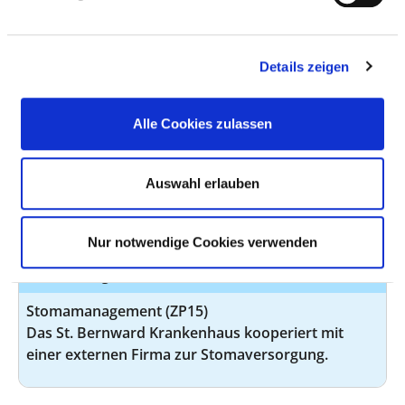
Leitung einer Station / eines Bereiches (PQ05)
Casemanagement (PQ21)
Details zeigen
Wundmanagement (ZP16)
Alle Cookies zulassen
Qualitätsmanagement (ZP13)
Schmerzmanagement (ZP14)
Auswahl erlauben
Dekubitusmanagement (ZP18)
Entlassungsmanagement (ZP05)
Nur notwendige Cookies verwenden
Sturzmanagement (ZP19)
Stomamanagement (ZP15)
Das St. Bernward Krankenhaus kooperiert mit
einer externen Firma zur Stomaversorgung.