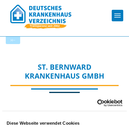
Togg
Startseite der Fachabteilung
ST. BERNWARD
KRANKENHAUS GMBH
Diese Webseite verwendet Cookies
KLINIK FÜR ALLGEMEIN-, VISZERAL UND