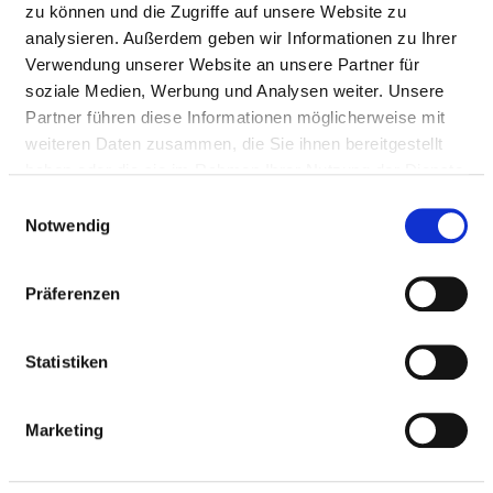
zu können und die Zugriffe auf unsere Website zu
analysieren. Außerdem geben wir Informationen zu Ihrer
AMBULANTE
Verwendung unserer Website an unsere Partner für
BEHANDLUNGSMÖGLICHKEITEN
soziale Medien, Werbung und Analysen weiter. Unsere
Partner führen diese Informationen möglicherweise mit
AM08
weiteren Daten zusammen, die Sie ihnen bereitgestellt
haben oder die sie im Rahmen Ihrer Nutzung der Dienste
Ambulanzarzt/-
Notfallambulanz (24h)
gesammelt haben.
Einwilligungsauswahl
ärztin:
(AM08)
Notwendig
Kommentar:
Präferenzen
Angebotene
Leistung:
Statistiken
AM11
Ambulanzarzt/-
Vor- und nachstationäre
Marketing
ärztin:
Leistungen nach § 115a
SGB V (AM11)