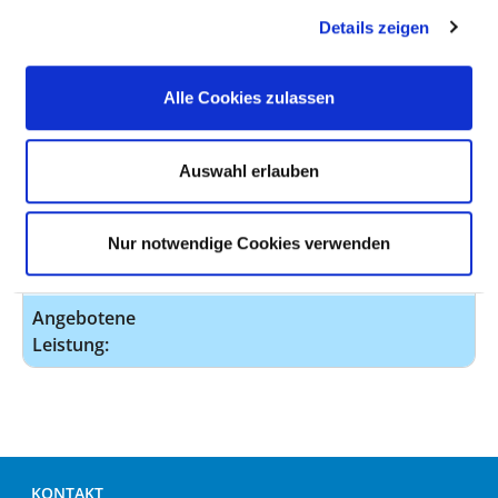
Kommentar:
Details zeigen
Angebotene
Leistung:
Alle Cookies zulassen
AM09
Auswahl erlauben
Ambulanzarzt/-
D-
ärztin:
Arzt-/Berufsgenossenschaftliche
Ambulanz (AM09)
Nur notwendige Cookies verwenden
Kommentar:
Angebotene
Leistung:
KONTAKT