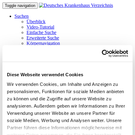
Toggle navigation
Suchen
Überblick
Video-Tutorial
Einfache Suche
Erweiterte Suche
Körpernavigation
Struktursuche
Atlas-Suche (maps)
Suche nach Bundesland
Aspekte der Barrierefreiheit
Barrierefreie Suche
Diese Webseite verwendet Cookies
Tipps & Hilfe
Hilfe zu den Suchfunktionen
Wir verwenden Cookies, um Inhalte und Anzeigen zu
Tipps und Tricks
personalisieren, Funktionen für soziale Medien anbieten
FAQ
Glossar benutzter Begriffe
zu können und die Zugriffe auf unsere Website zu
Krankenhäuser gezielt finden
analysieren. Außerdem geben wir Informationen zu Ihrer
Suchergebnisse filtern
Verwendung unserer Website an unsere Partner für
Merken und Vergleichen
Barrierefreie Suche
soziale Medien, Werbung und Analysen weiter. Unsere
Hinweise für Einweiser
Partner führen diese Informationen möglicherweise mit
Tipps zur Stellenbörse
weiteren Daten zusammen, die Sie ihnen bereitgestellt