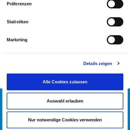
Präferenzen
ZENTRALE NOTAUFNAHME
Statistiken
PFLEGERISCHE FACHEXPERTISE
Marketing
Leitung einer Station / eines Bereiches (PQ05)
Notfallpflege (PQ12)
Details zeigen
Alle Cookies zulassen
KONTAKT
Auswahl erlauben
IMPRESSUM
DATENSCHUTZ
DKTIG
Nur notwendige Cookies verwenden