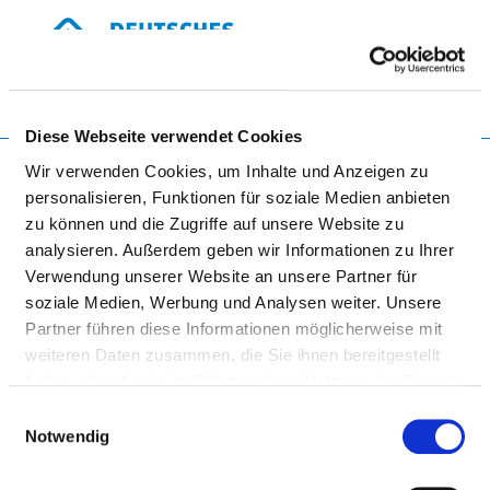
Togg
Diese Webseite verwendet Cookies
Startseite der Fachabteilung
Wir verwenden Cookies, um Inhalte und Anzeigen zu
personalisieren, Funktionen für soziale Medien anbieten
zu können und die Zugriffe auf unsere Website zu
UNIVERSITÄTSMEDIZIN
analysieren. Außerdem geben wir Informationen zu Ihrer
Verwendung unserer Website an unsere Partner für
ROSTOCK -
soziale Medien, Werbung und Analysen weiter. Unsere
TEILKÖRPERSCHAFT DER
Partner führen diese Informationen möglicherweise mit
UNIVERSITÄT ROSTOCK
weiteren Daten zusammen, die Sie ihnen bereitgestellt
haben oder die sie im Rahmen Ihrer Nutzung der Dienste
gesammelt haben.
Einwilligungsauswahl
Notwendig